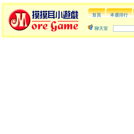
首頁
本週排行
聊天室