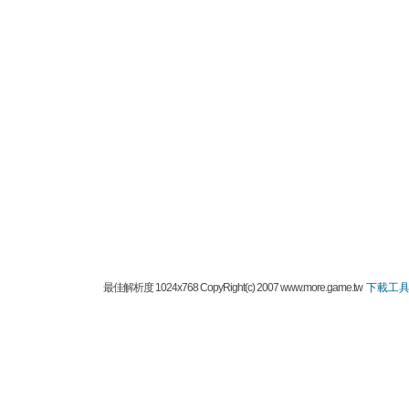
最佳解析度 1024x768 CopyRight(c) 2007 www.more.game.tw
下載工