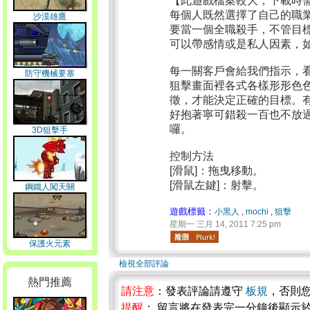
【此遊戲檔案較大，下載時
每個人既然選擇了自己的職
沙漠雄鷹
要當一個全職殺手，不管目
可以帶感情或是私人因素，
每一關客戶會給我們指示，
防守機械要塞
狙擊畫面裡各式各樣形形色
徵，才能決定正確的目標。
好抱著寧可錯殺一百也不放
囉。
3D狙擊手
控制方法
[滑鼠]：拖曳移動。
[滑鼠左鍵]：射擊。
鋼鐵人闖天關
遊戲標籤：
小黑人
,
mochi
,
狙擊
星期一 三月 14, 2011 7:25 pm
保護火元素
檢視全部評論
熱門推薦
請注意
：發表評論請遵守
板規
，否則
提醒
： 留言將在發表完一分鐘後顯示