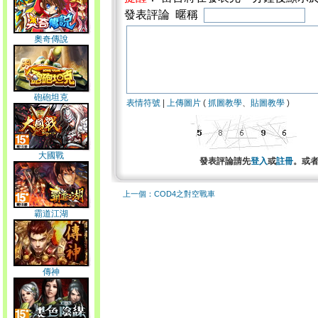
發表評論 暱稱
奧奇傳說
砲砲坦克
表情符號
|
上傳圖片
(
抓圖教學
、
貼圖教學
)
大國戰
發表評論請先
登入
或
註冊
。或
上一個：COD4之對空戰車
霸道江湖
傳神