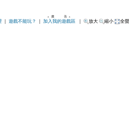
理
｜
遊戲不能玩？
｜
加入我的遊戲區
｜
放大
縮小
全