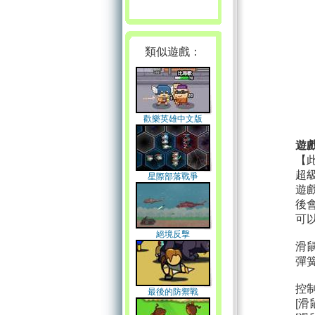
類似遊戲：
歡樂英雄中文版
遊
【
超
星際部落戰爭
遊
後
可
絕境反擊
滑
彈
控
最後的防禦戰
[滑