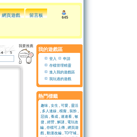
網頁遊戲
留言板
645
我要推薦
我的遊戲區
登入
申請
存檔管理精靈
進入我的遊戲區
我玩過的遊戲
熱門標籤
趣味
,
女生
,
可愛
,
靈活
,
多人連線
,
模擬
,
裝扮
,
惡搞
,
養成
,
連連看
,
敏
捷
,
經營
,
解謎
,
電玩改
編
,
存檔可上傳
,
網頁遊
戲
,
動漫改編
,
TD守城
,