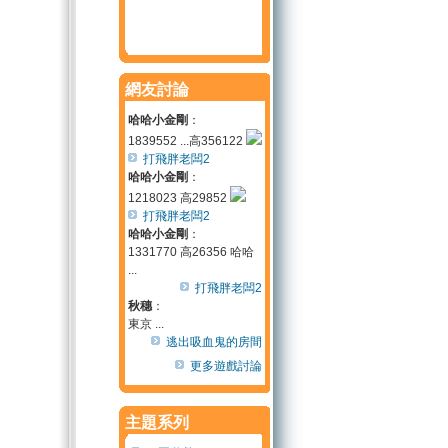
網友討論
哈哈小金剛
：
1839552 ...高356122
打飛胖老闆2
哈哈小金剛
：
1218023 高29852
打飛胖老闆2
哈哈小金剛
：
1331770 高26356 哈哈
...
打飛胖老闆2
秋穗
：
東京 ...
逃出吸血鬼的房間
更多遊戲討論
主題系列