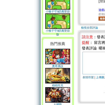
[滑
遊戲
小猴子守城5萬聖節
星期四 
無敵版
檢視全部評論
小猴子守城5萬聖節
版
請注意
：發表
提醒
： 留言
熱門推薦
發表評論 暱
奧奇傳說
表情符號
|
上傳圖
砲砲坦克
大國戰