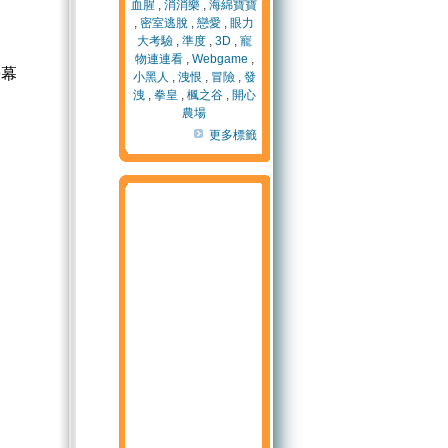
血腥
,
消消樂
,
海綿寶寶
,
密室逃脫
,
戀愛
,
眼力
大考驗
,
準度
,
3D
,
寵
物連連看
,
Webgame
,
螢幕
小黑人
,
洩恨
,
冒險
,
發
洩
,
拳皇
,
楓之谷
,
開心
農場
更多標籤