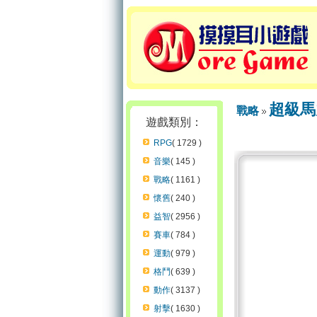
超級馬
戰略
遊戲類別：
RPG
( 1729 )
音樂
( 145 )
戰略
( 1161 )
懷舊
( 240 )
益智
( 2956 )
賽車
( 784 )
運動
( 979 )
格鬥
( 639 )
動作
( 3137 )
射擊
( 1630 )