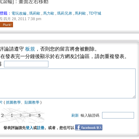
鼠滾輪]：畫面左右移動
標籤：
電玩改編
,
瑪莉歐
,
馬力歐
,
瑪莉兄弟
,
馬利歐
,
TD守城
四月 28, 2011 7:38 pm
評論請遵守
板規
，否則您的留言將會被刪除。
將在發表完一分鐘後顯示於右方網友討論區，請勿重複發表。
稱
片
(
抓圖教學
、
貼圖教學
)
刷新
輸入驗證碼
發表評論請先
登入
或
註冊
。或者，您也可以