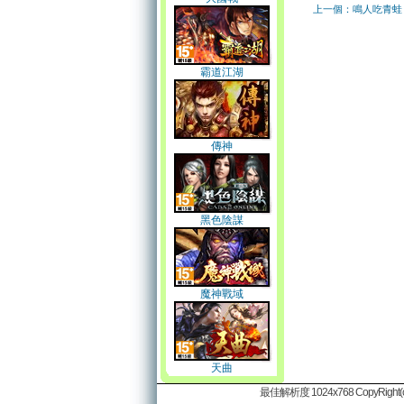
上一個：鳴人吃青蛙
霸道江湖
傳神
黑色陰謀
魔神戰域
天曲
最佳解析度 1024x768 CopyRight(c)