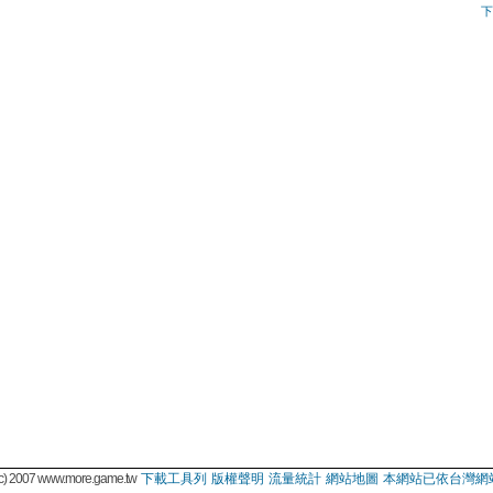
下
 2007 www.more.game.tw
下載工具列
版權聲明
流量統計
網站地圖
本網站已依台灣網