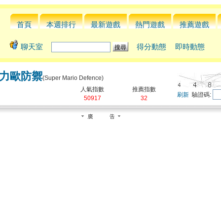
首頁
本週排行
最新遊戲
熱門遊戲
推薦遊戲
聊天室
得分動態
即時動態
力歐防禦
(Super Mario Defence)
人氣指數
推薦指數
刷新
驗證碼:
50917
32