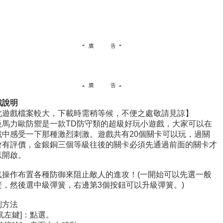
戲說明
此遊戲檔案較大，下載時需稍等候，不便之處敬請見諒】
級馬力歐防禦是一款TD防守類的超級好玩小遊戲，大家可以在
戲中感受一下那種激烈刺激。遊戲共有20個關卡可以玩，過關
會有評價，金銀銅三個等級往後的關卡必須先通過前面的關卡才
以開啟。
鼠操作布置各種防御來阻止敵人的進攻！(一開始可以先選一般
簧，然後選中級彈簧，右邊第3個按鈕可以升級彈簧。)
制方法
鼠左鍵]：點選。