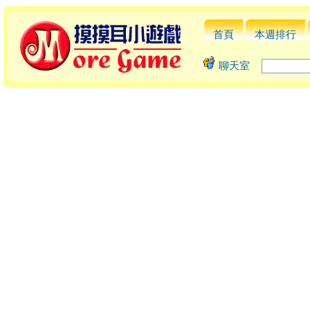
首頁
本週排行
聊天室