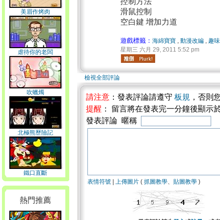
控制方法
滑鼠控制
美眉作烤肉
空白鍵 增加力道
遊戲標籤：
海綿寶寶
,
動漫改編
,
趣
星期三 六月 29, 2011 5:52 pm
虐待你的老闆
檢視全部評論
吹蠟燭
請注意
：發表評論請遵守
板規
，否則
提醒
： 留言將在發表完一分鐘後顯示
發表評論 暱稱
北極熊歷險記
鐵口直斷
表情符號
|
上傳圖片
(
抓圖教學
、
貼圖教學
)
熱門推薦