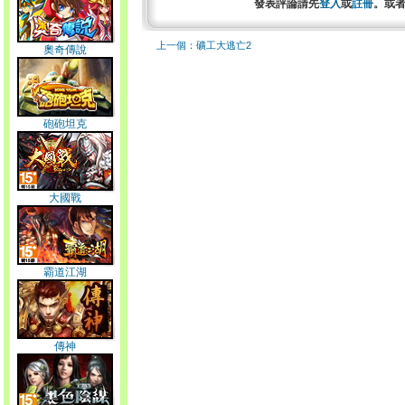
發表評論請先
登入
或
註冊
。或
上一個：礦工大逃亡2
奧奇傳說
砲砲坦克
大國戰
霸道江湖
傳神