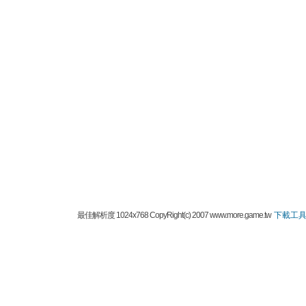
最佳解析度 1024x768 CopyRight(c) 2007 www.more.game.tw
下載工