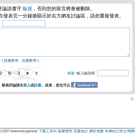
評論請遵守
板規
，否則您的留言將會被刪除。
將在發表完一分鐘後顯示於右方網友討論區，請勿重複發表。
稱
片
(
抓圖教學
、
貼圖教學
)
刷新
輸入驗證碼
發表評論請先
登入
或
註冊
。或者，您也可以
下
 2007 www.more.game.tw
下載工具列
版權聲明
流量統計
網站地圖
本網站已依台灣網