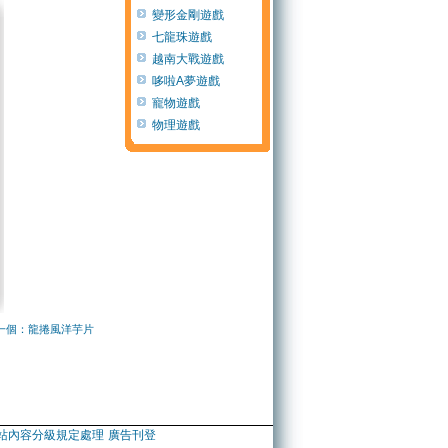
變形金剛遊戲
七龍珠遊戲
越南大戰遊戲
哆啦A夢遊戲
寵物遊戲
物理遊戲
一個：龍捲風洋芋片
站內容分級規定處理
廣告刊登