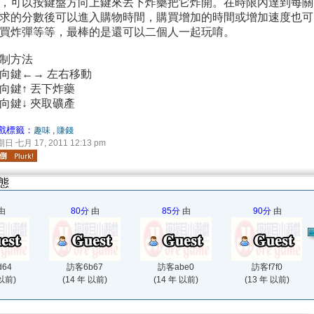
，可以按鍵盤方向上鍵來丟下炸藥把它炸開。在時限內達到每關
求的分數後可以進入購物時間，購買增加的時間或增加速度也可
買炸彈等等，最棒的是還可以二個人一起玩唷。
制方法
向鍵←→ 左右移動
向鍵↑ 丟下炸藥
向鍵↓ 夾取礦產
戲標籤：
趣味
,
賺錢
日 七月 17, 2011 12:13 pm
態
由
80分
由
85分
由
90分
由
64
訪客6b67
訪客abe0
訪客f7f0
 以前)
(14 年 以前)
(14 年 以前)
(13 年 以前)