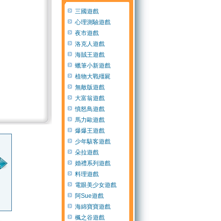
三國遊戲
心理測驗遊戲
夜市遊戲
洛克人遊戲
海賊王遊戲
蠟筆小新遊戲
植物大戰殭屍
無敵版遊戲
大富翁遊戲
憤怒鳥遊戲
馬力歐遊戲
爆爆王遊戲
少年駭客遊戲
155分
由
195分
由
260分
由
33
朵拉遊戲
婚禮系列遊戲
料理遊戲
電眼美少女遊戲
訪客746a
訪客0dd8
訪客b045
訪客
阿Sue遊戲
(12 年 以前)
(13 年 以前)
(14 年 以前)
(13
海綿寶寶遊戲
楓之谷遊戲