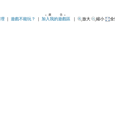
整理
｜
遊戲不能玩？
｜
加入我的遊戲區
｜
放大
縮小
全