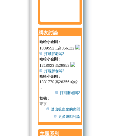
網友討論
哈哈小金剛
：
1839552 ...高356122
打飛胖老闆2
哈哈小金剛
：
1218023 高29852
打飛胖老闆2
哈哈小金剛
：
1331770 高26356 哈哈
...
打飛胖老闆2
秋穗
：
東京 ...
逃出吸血鬼的房間
更多遊戲討論
主題系列