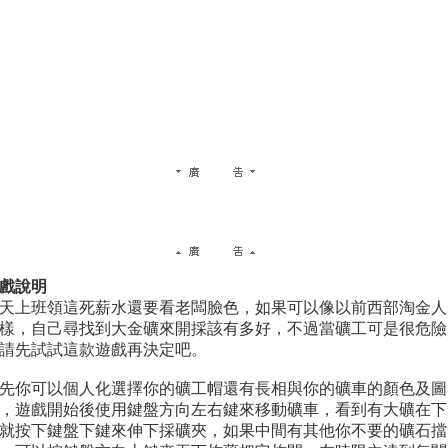
戲說明
天上班領這死薪水還要看老闆臉色，如果可以像以前西部淘金人
樣，自己尋找到大金礦來開採該有多好，不過當礦工可是很危險
請先試試這款遊戲再決定吧。
先你可以個人化選擇你的礦工帽還有長相與你的礦車的顏色及圖
，遊戲開始後使用鍵盤方向左右鍵來移動礦車，看到有大礦在下
就按下鍵盤下鍵來伸下採礦夾，如果中間有其他你不要的礦石擋