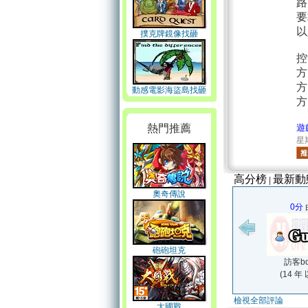
路
要
以
撲克牌鏡像找砸
控
方
方
動感電影海盜島找砸
方
熱門推薦
遊
星期
高分榜
最新動
|
奧奇傳說
0分
砲砲坦克
訪客bd
(14 年
檢視全部評論
大國戰