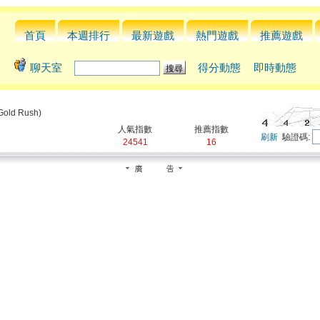
首頁
本週排行
最新遊戲
熱門遊戲
推薦遊戲
聊天室
得分動態
即時動態
Gold Rush)
人氣指數
推薦指數
刷新
驗證碼:
24541
16