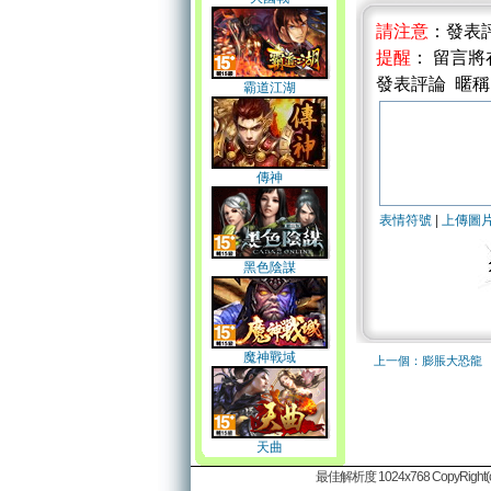
請注意
：發表
提醒
： 留言
發表評論 暱
霸道江湖
傳神
表情符號
|
上傳圖
黑色陰謀
魔神戰域
上一個：膨脹大恐龍
天曲
最佳解析度 1024x768 CopyRight(c)