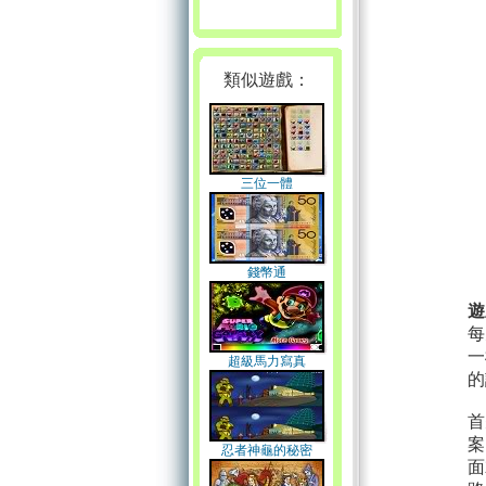
類似遊戲：
三位一體
錢幣通
遊
每
一
超級馬力寫真
的
首
案
忍者神龜的秘密
面