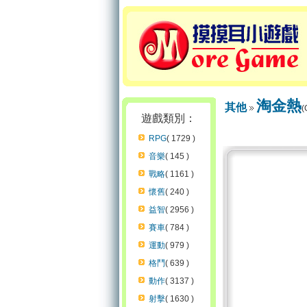
淘金熱
其他
(
遊戲類別：
RPG
( 1729 )
音樂
( 145 )
戰略
( 1161 )
懷舊
( 240 )
益智
( 2956 )
賽車
( 784 )
運動
( 979 )
格鬥
( 639 )
動作
( 3137 )
射擊
( 1630 )