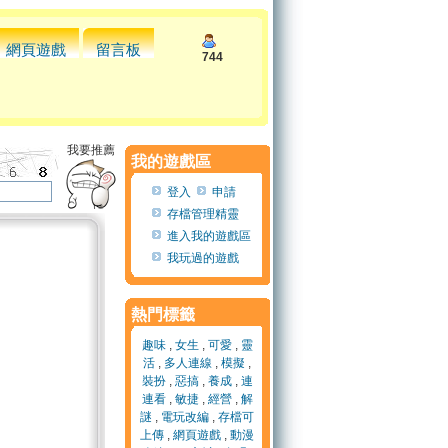
網頁遊戲
留言板
744
我要推薦
我的遊戲區
登入
申請
存檔管理精靈
進入我的遊戲區
我玩過的遊戲
熱門標籤
趣味
,
女生
,
可愛
,
靈
活
,
多人連線
,
模擬
,
裝扮
,
惡搞
,
養成
,
連
連看
,
敏捷
,
經營
,
解
謎
,
電玩改編
,
存檔可
上傳
,
網頁遊戲
,
動漫