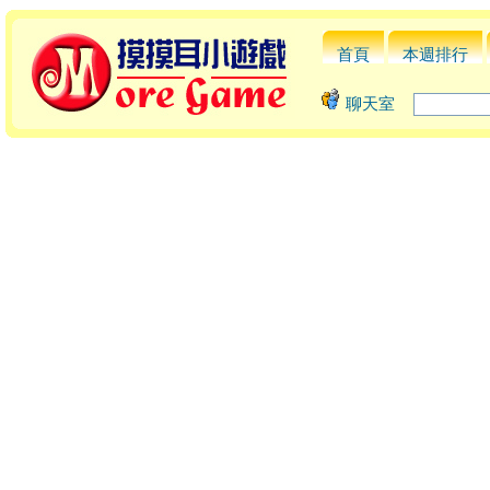
首頁
本週排行
聊天室