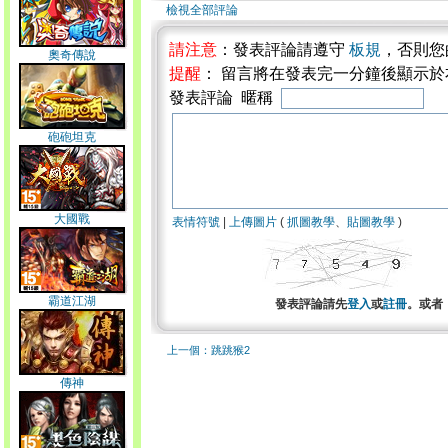
檢視全部評論
請注意
：發表評論請遵守
板規
，否則您
奧奇傳說
提醒
： 留言將在發表完一分鐘後顯示
發表評論 暱稱
砲砲坦克
大國戰
表情符號
|
上傳圖片
(
抓圖教學
、
貼圖教學
)
霸道江湖
發表評論請先
登入
或
註冊
。或者
上一個：跳跳猴2
傳神