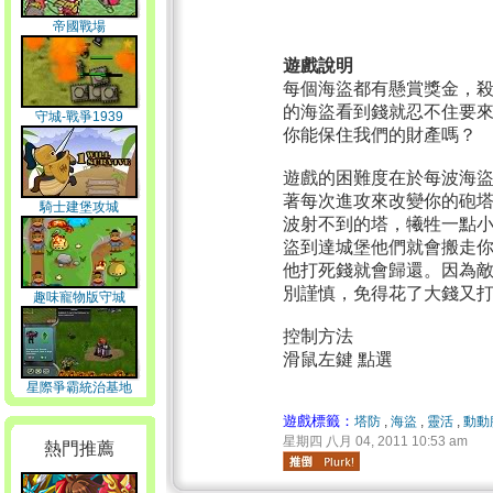
帝國戰場
遊戲說明
每個海盜都有懸賞獎金，
的海盜看到錢就忍不住要
守城-戰爭1939
你能保住我們的財產嗎？
遊戲的困難度在於每波海
著每次進攻來改變你的砲
騎士建堡攻城
波射不到的塔，犧牲一點
盜到達城堡他們就會搬走
他打死錢就會歸還。因為
別謹慎，免得花了大錢又
趣味寵物版守城
控制方法
滑鼠左鍵 點選
星際爭霸統治基地
遊戲標籤：
塔防
,
海盜
,
靈活
,
動動
星期四 八月 04, 2011 10:53 am
熱門推薦