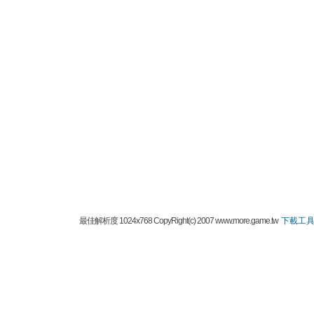
最佳解析度 1024x768 CopyRight(c) 2007 www.more.game.tw
下載工