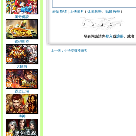
表情符號
|
上傳圖片
(
抓圖教學
、
貼圖教學
)
奧奇傳說
發表評論請先
登入
或
註冊
。或者
砲砲坦克
上一個：小悟空揮棒練習
大國戰
霸道江湖
傳神