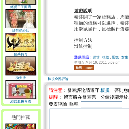
經營王子商店
遊戲說明
泰莎開了一家蛋糕店，周
種類的蛋糕可以選擇，泰
用滑鼠操作，鼠標製作蛋
經營婚紗店
控制方法
滑鼠控制
傭兵傳奇
遊戲標籤：
經營
,
模擬
,
蛋糕
,
女生
星期五 八月 19, 2011 5:09 pm
功夫派
檢視全部評論
請注意
：發表評論請遵守
板規
，否則您
提醒
： 留言將在發表完一分鐘後顯示
經營血拼帝國
發表評論 暱稱
熱門推薦