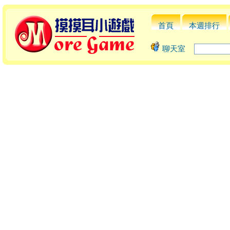
首頁
本週排行
聊天室