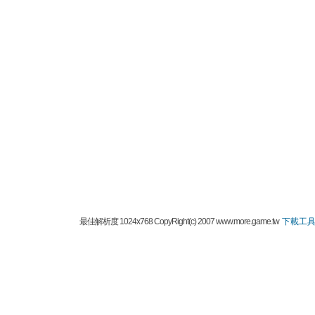
最佳解析度 1024x768 CopyRight(c) 2007 www.more.game.tw
下載工