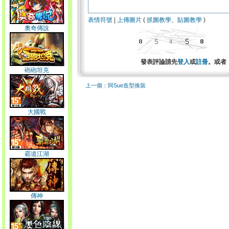
表情符號
|
上傳圖片
(
抓圖教學
、
貼圖教學
)
奧奇傳說
發表評論請先
登入
或
註冊
。或者
砲砲坦克
上一個：阿Sue造型換裝
大國戰
霸道江湖
傳神