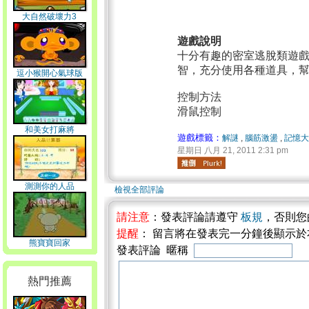
大自然破壞力3
遊戲說明
十分有趣的密室逃脫類遊戲
智，充分使用各種道具，幫助
逗小猴開心氣球版
控制方法
滑鼠控制
和美女打麻將
遊戲標籤：
解謎
,
腦筋激盪
,
記憶大
星期日 八月 21, 2011 2:31 pm
測測你的人品
檢視全部評論
請注意
：發表評論請遵守
板規
，否則您
提醒
： 留言將在發表完一分鐘後顯示
熊寶寶回家
發表評論 暱稱
熱門推薦