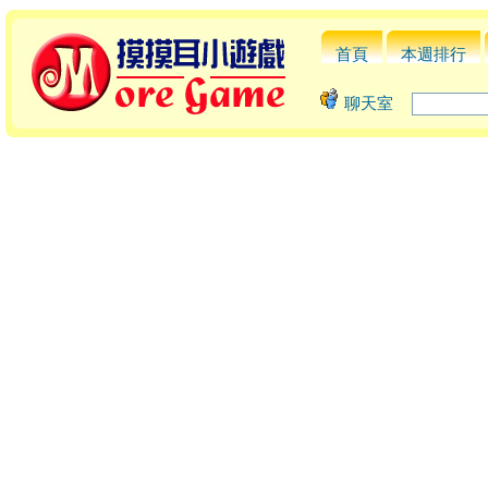
首頁
本週排行
聊天室