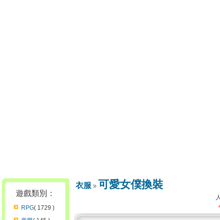
可愛女僕換裝
衣服
遊戲類別：
RPG
( 1729 )