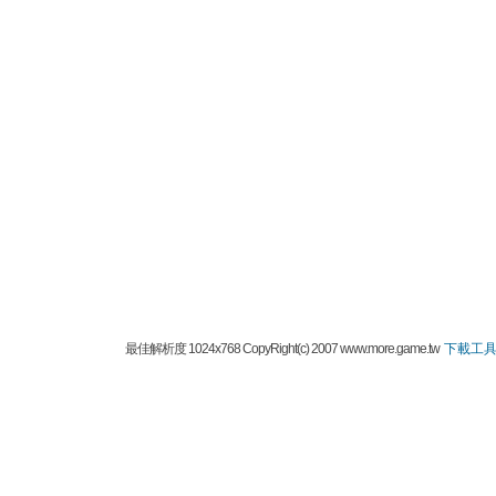
最佳解析度 1024x768 CopyRight(c) 2007 www.more.game.tw
下載工