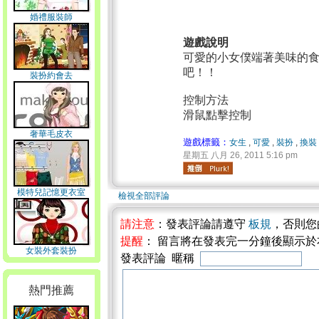
婚禮服裝師
遊戲說明
可愛的小女僕端著美味的
吧！！
裝扮約會去
控制方法
滑鼠點擊控制
奢華毛皮衣
遊戲標籤：
女生
,
可愛
,
裝扮
,
換裝
星期五 八月 26, 2011 5:16 pm
模特兒記憶更衣室
檢視全部評論
請注意
：發表評論請遵守
板規
，否則您
提醒
： 留言將在發表完一分鐘後顯示
女裝外套裝扮
發表評論 暱稱
熱門推薦