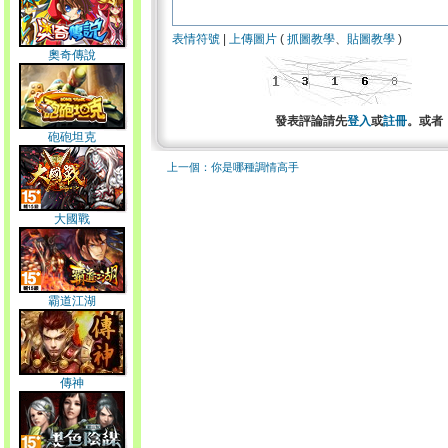
表情符號
|
上傳圖片
(
抓圖教學
、
貼圖教學
)
奧奇傳說
發表評論請先
登入
或
註冊
。或者
砲砲坦克
上一個：你是哪種調情高手
大國戰
霸道江湖
傳神