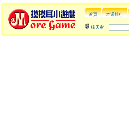
首頁
本週排行
聊天室