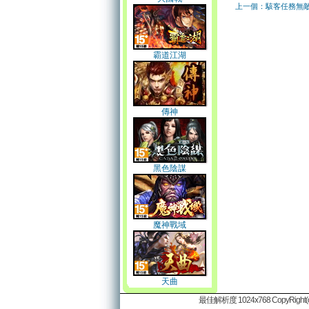
上一個：駭客任務無
霸道江湖
傳神
黑色陰謀
魔神戰域
天曲
最佳解析度 1024x768 CopyRight(c)