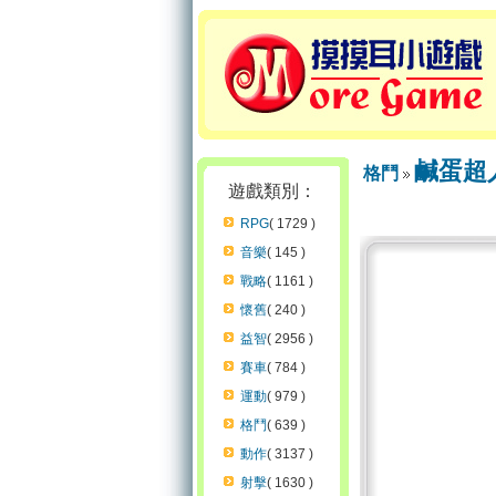
鹹蛋超
格鬥
遊戲類別：
RPG
( 1729 )
音樂
( 145 )
戰略
( 1161 )
懷舊
( 240 )
益智
( 2956 )
賽車
( 784 )
運動
( 979 )
格鬥
( 639 )
動作
( 3137 )
射擊
( 1630 )