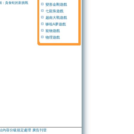
個：貪食蛇的新挑戰
變形金剛遊戲
七龍珠遊戲
越南大戰遊戲
哆啦A夢遊戲
寵物遊戲
物理遊戲
站內容分級規定處理
廣告刊登