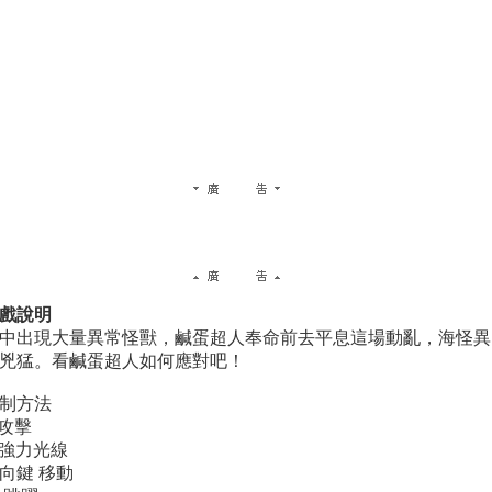
戲說明
中出現大量異常怪獸，鹹蛋超人奉命前去平息這場動亂，海怪異
兇猛。看鹹蛋超人如何應對吧！
制方法
 攻擊
 強力光線
向鍵 移動