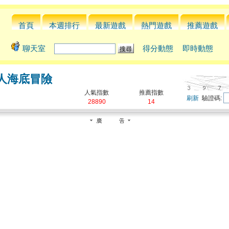
首頁
本週排行
最新遊戲
熱門遊戲
推薦遊戲
聊天室
得分動態
即時動態
人海底冒險
人氣指數
推薦指數
刷新
驗證碼:
28890
14