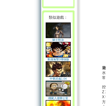
類似遊戲：
騎士對決
動漫無雙3增強版
遊
水
常
中華武魂1.04
控
Z
X
殭屍入侵辦公室
方