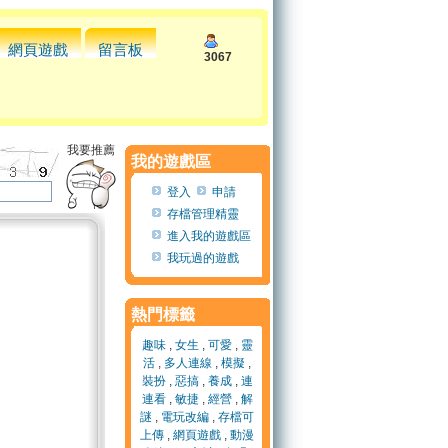
網頁遊戲
留言板
3067
我要推薦
我的遊戲區
登入
申請
存檔管理精靈
進入我的遊戲區
我玩過的遊戲
熱門標籤
趣味
,
女生
,
可愛
,
靈
活
,
多人連線
,
模擬
,
裝扮
,
惡搞
,
養成
,
連
連看
,
敏捷
,
經營
,
解
謎
,
電玩改編
,
存檔可
上傳
,
網頁遊戲
,
動漫