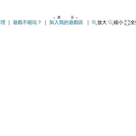
整理
｜
遊戲不能玩？
｜
加入我的遊戲區
｜
放大
縮小
全