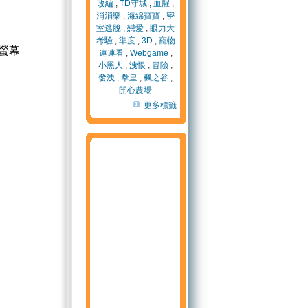
改編
,
TD守城
,
血腥
,
消消樂
,
海綿寶寶
,
密
室逃脫
,
戀愛
,
眼力大
考驗
,
準度
,
3D
,
寵物
螢幕
連連看
,
Webgame
,
小黑人
,
洩恨
,
冒險
,
發洩
,
拳皇
,
楓之谷
,
開心農場
更多標籤