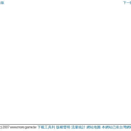
敵版
下一
 2007 www.more.game.tw
下載工具列
版權聲明
流量統計
網站地圖
本網站已依台灣網