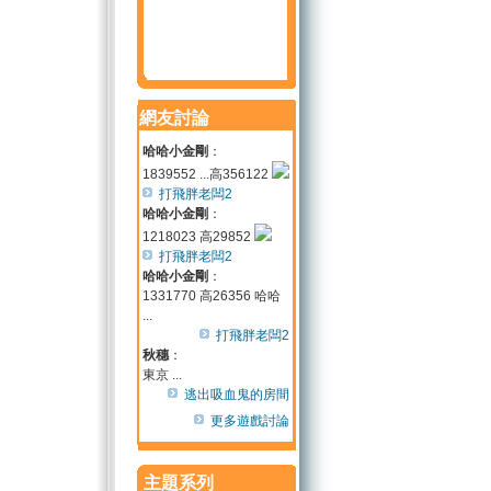
網友討論
哈哈小金剛
：
1839552 ...高356122
打飛胖老闆2
哈哈小金剛
：
1218023 高29852
打飛胖老闆2
哈哈小金剛
：
1331770 高26356 哈哈
...
打飛胖老闆2
秋穗
：
東京 ...
逃出吸血鬼的房間
更多遊戲討論
主題系列