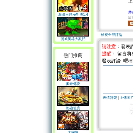
上
遊
海賊王終極對決1.4
星期
無敵版
檢視全部評論
漫威英雄大亂鬥
請注意
：發表
提醒
： 留言
熱門推薦
發表評論 暱
奧奇傳說
表情符號
|
上傳圖
砲砲坦克
大國戰