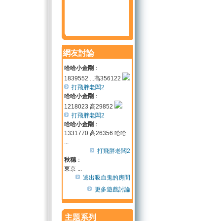
網友討論
哈哈小金剛
：
1839552 ...高356122
打飛胖老闆2
哈哈小金剛
：
1218023 高29852
打飛胖老闆2
哈哈小金剛
：
1331770 高26356 哈哈
...
打飛胖老闆2
秋穗
：
東京 ...
逃出吸血鬼的房間
更多遊戲討論
主題系列