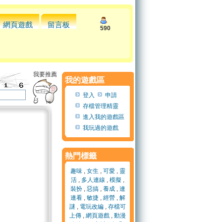
網頁遊戲
留言板
590
我要推薦
我的遊戲區
登入
申請
存檔管理精靈
進入我的遊戲區
我玩過的遊戲
熱門標籤
趣味
,
女生
,
可愛
,
靈
活
,
多人連線
,
模擬
,
裝扮
,
惡搞
,
養成
,
連
連看
,
敏捷
,
經營
,
解
謎
,
電玩改編
,
存檔可
上傳
,
網頁遊戲
,
動漫