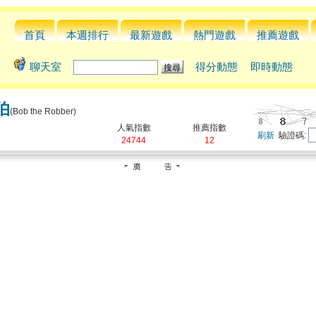
首頁
本週排行
最新遊戲
熱門遊戲
推薦遊戲
聊天室
得分動態
即時動態
伯
(Bob the Robber)
人氣指數
推薦指數
刷新
驗證碼:
24744
12