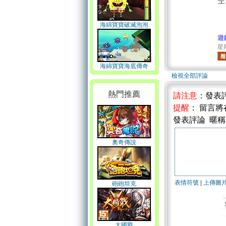
空
海綿寶寶破滅泡泡
遊
星期
海綿寶寶海底傳奇
檢視全部評論
熱門推薦
請注意
：發表
提醒
： 留言
發表評論 暱
奧奇傳說
表情符號
|
上傳圖
砲砲坦克
大國戰