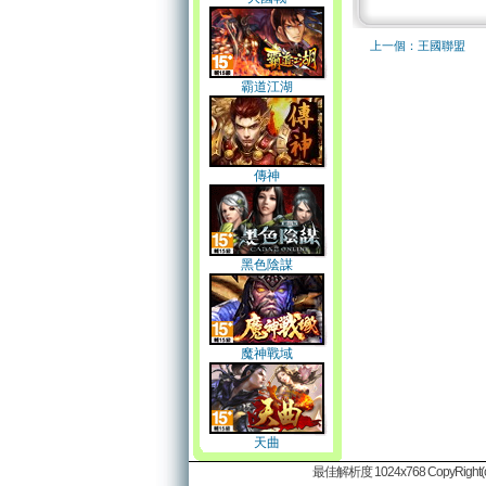
上一個：王國聯盟
霸道江湖
傳神
黑色陰謀
魔神戰域
天曲
最佳解析度 1024x768 CopyRight(c)