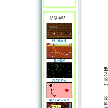
類似遊戲：
開心瘋狂球
農場蜜蜂
遊
又
伯
貪吃資料蟲
秘
控
情人節殺人事件
鍵