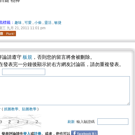
白鍵 棍棒
戲標籤：
趣味
,
可愛
,
小偷
,
靈活
,
敏捷
三 九月 21, 2011 11:01 pm
評論請遵守
板規
，否則您的留言將會被刪除。
將在發表完一分鐘後顯示於右方網友討論區，請勿重複發表。
稱
片
(
抓圖教學
、
貼圖教學
)
刷新
輸入驗證碼
發表評論請先
登入
或
註冊
。或者，您也可以