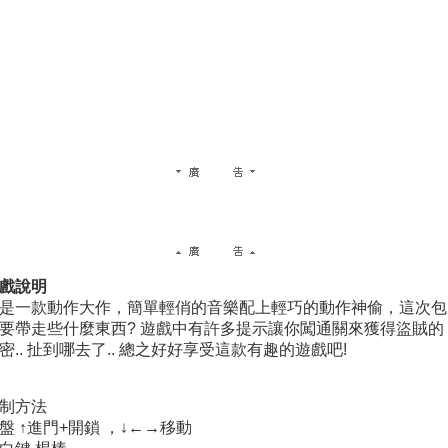
戲說明
是一款動作大作，簡單輕俏的音樂配上輕巧的動作神偷，這次包
要帶走些什麼東西? 遊戲中有許多提示讓你闖通關來獲得盜賊的
密.. 扯到哪去了.. 總之好好享受這款有趣的遊戲吧!
制方法
盤 ↑進門+開鎖 ，↓←→移動