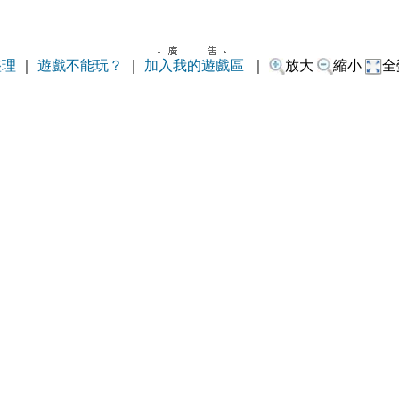
整理
｜
遊戲不能玩？
｜
加入我的遊戲區
｜
放大
縮小
全