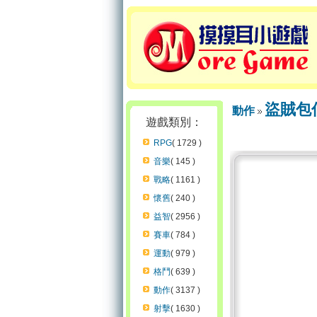
盜賊包
動作
遊戲類別：
RPG
( 1729 )
音樂
( 145 )
戰略
( 1161 )
懷舊
( 240 )
益智
( 2956 )
賽車
( 784 )
運動
( 979 )
格鬥
( 639 )
動作
( 3137 )
射擊
( 1630 )