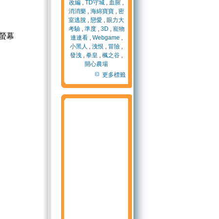
改編
,
TD守城
,
血腥
,
消消樂
,
海綿寶寶
,
密
室逃脫
,
戀愛
,
眼力大
考驗
,
準度
,
3D
,
寵物
螢幕
連連看
,
Webgame
,
小黑人
,
洩恨
,
冒險
,
發洩
,
拳皇
,
楓之谷
,
開心農場
更多標籤