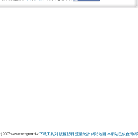
 2007 www.more.game.tw
下載工具列
版權聲明
流量統計
網站地圖
本網站已依台灣網