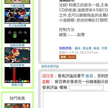
沒錯! 和國王的新衣一樣,
小豬合唱團
CD的歌曲.遊戲裡有4-5張
之外,也可以聽聽熱血的金屬
小遊戲喔~把你的喇叭打開吧
馬力歐跳舞機
控制方法
鍵盤 ↓←→點擊
鍵盤跳舞機
遊戲標籤：
趣味
,
重金屬
,
敏捷
,
可愛
星期六 十月 01, 2011 6:47 pm
搖滾音樂會
檢視全部評論
請注意
：發表評論請遵守
板規
，否則
提醒
： 留言將在發表完一分鐘後顯示
舞動方塊
發表評論 暱稱
熱門推薦