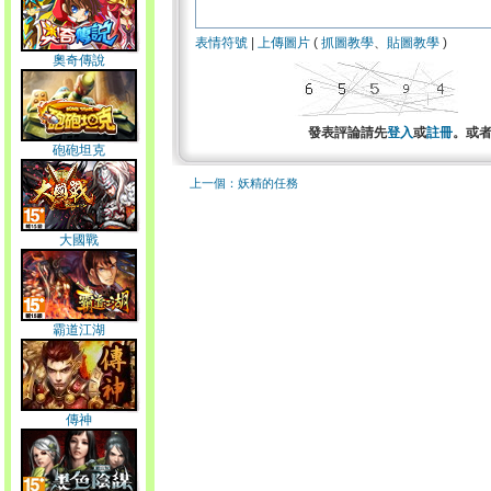
表情符號
|
上傳圖片
(
抓圖教學
、
貼圖教學
)
奧奇傳說
發表評論請先
登入
或
註冊
。或
砲砲坦克
上一個：妖精的任務
大國戰
霸道江湖
傳神