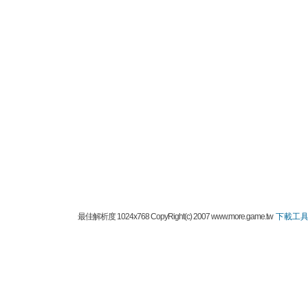
最佳解析度 1024x768 CopyRight(c) 2007 www.more.game.tw
下載工