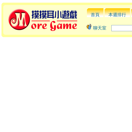
首頁
本週排行
聊天室