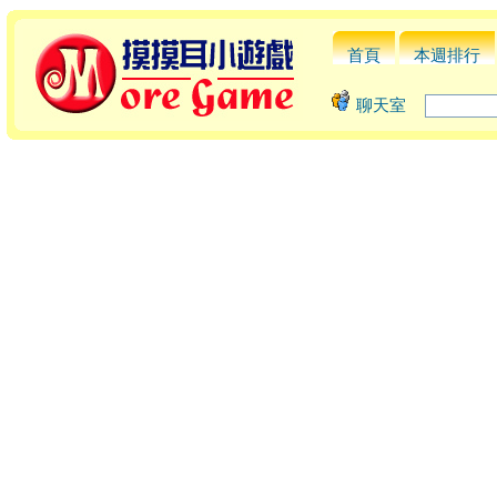
首頁
本週排行
聊天室