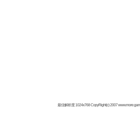
最佳解析度 1024x768 CopyRight(c) 2007 www.more.gam