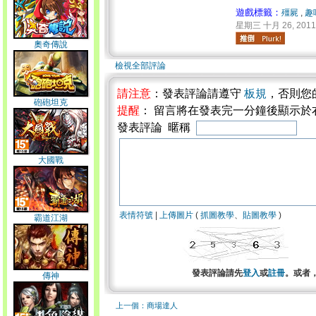
遊戲標籤：
殭屍
,
趣
星期三 十月 26, 2011 
奧奇傳說
檢視全部評論
請注意
：發表評論請遵守
板規
，否則您
砲砲坦克
提醒
： 留言將在發表完一分鐘後顯示於
發表評論 暱稱
大國戰
表情符號
|
上傳圖片
(
抓圖教學
、
貼圖教學
)
霸道江湖
發表評論請先
登入
或
註冊
。或者
傳神
上一個：商場達人