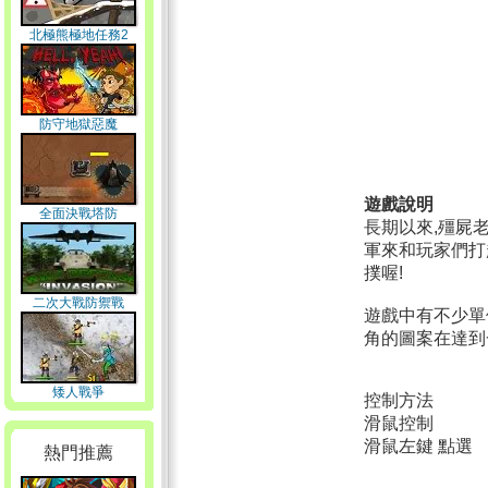
北極熊極地任務2
防守地獄惡魔
遊戲說明
全面決戰塔防
長期以來,殭屍
軍來和玩家們打
撲喔!
二次大戰防禦戰
遊戲中有不少單
角的圖案在達到
矮人戰爭
控制方法
滑鼠控制
滑鼠左鍵 點選
熱門推薦