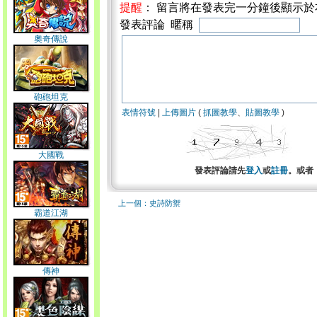
提醒
： 留言將在發表完一分鐘後顯示
發表評論 暱稱
奧奇傳說
砲砲坦克
表情符號
|
上傳圖片
(
抓圖教學
、
貼圖教學
)
大國戰
發表評論請先
登入
或
註冊
。或者
上一個：史詩防禦
霸道江湖
傳神