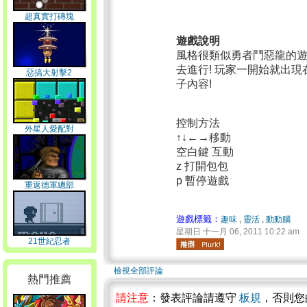
超真實打磚塊
遊戲說明
風格很類似勇者鬥惡龍的遊
去進行! 玩家一開始就出
惡搞大射擊2
子內容!
控制方法
外星人愛配對
↑↓←→移動
空白鍵 互動
z 打開包包
p 暫停遊戲
重返德軍總部
遊戲標籤：
趣味
,
靈活
,
動動腦
星期日 十一月 06, 2011 10:22 am
21世紀忍者
檢視全部評論
熱門推薦
請注意
：發表評論請遵守
板規
，否則您