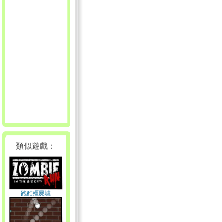
類似遊戲：
跑酷殭屍城