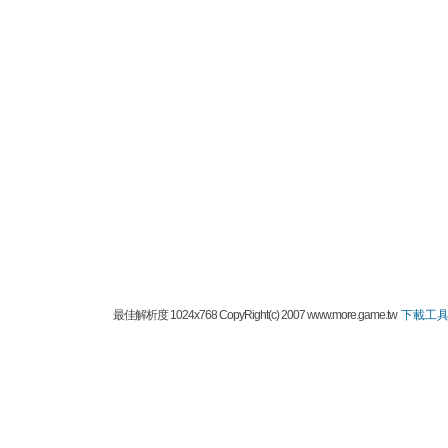
最佳解析度 1024x768 CopyRight(c) 2007 www.more.game.tw
下載工