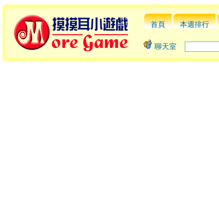
首頁
本週排行
聊天室