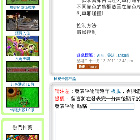
一款學習如何管理列車行進
不同顏色的貨櫃放置在顏色
無盡的防衛戰爭
列車廂碰撞!
控制方法
滑鼠控制
殭屍入侵
遊戲標籤：
趣味
,
靈活
,
動動腦
六角王朝
星期日 十一月 13, 2011 12:48 pm
檢視全部評論
紅色通道TD戰
請注意
：發表評論請遵守
板規
，否則
提醒
： 留言將在發表完一分鐘後顯示
發表評論 暱稱
螞蟻大戰1.0版
熱門推薦