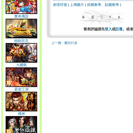
表情符號
|
上傳圖片
(
抓圖教學
、
貼圖教學
)
奧奇傳說
發表評論請先
登入
或
註冊
。或
砲砲坦克
上一個：貓兒行走
大國戰
霸道江湖
傳神