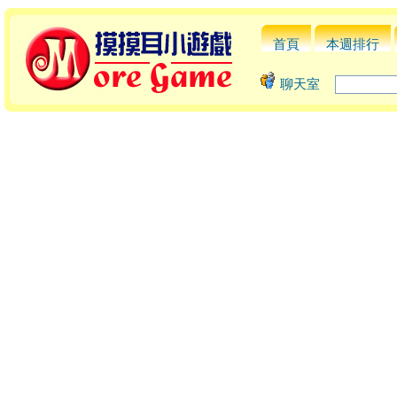
首頁
本週排行
聊天室