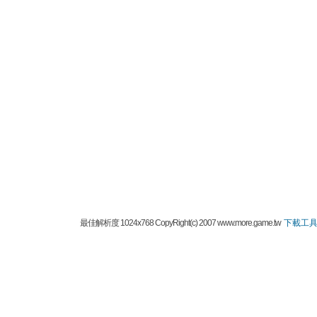
最佳解析度 1024x768 CopyRight(c) 2007 www.more.game.tw
下載工