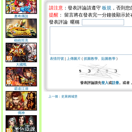
請注意
：發表評論請遵守
板規
，否則您
提醒
： 留言將在發表完一分鐘後顯示於
奧奇傳說
發表評論 暱稱
砲砲坦克
表情符號
|
上傳圖片
(
抓圖教學
、
貼圖教學
)
大國戰
發表評論請先
登入
或
註冊
。或者
霸道江湖
上一個：史萊姆城堡
傳神