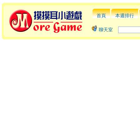
首頁
本週排行
聊天室