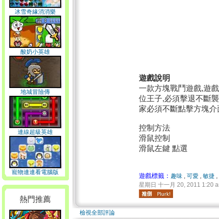
冰雪奇緣消消樂
酸奶小英雄
遊戲說明
一款方塊戰鬥遊戲,遊
地城冒險傳
位王子,必須擊退不斷襲
家必須不斷點擊方塊介面
控制方法
連線超級英雄
滑鼠控制
滑鼠左鍵 點選
寵物連連看電腦版
遊戲標籤：
趣味
,
可愛
,
敏捷
,
星期日 十一月 20, 2011 1:20 
熱門推薦
檢視全部評論