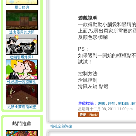
夏日祭典
遊戲說明
一款得動動小腦袋和眼睛的
上面,找尋出買家所需要的蛋
逃出靈異的房間
及顏色形狀喔!
PS：
如果遇到一開始的框框點
連鎖引爆炸彈1
試試！
控制方法
滑鼠控制
性感護士誘惑醫生
滑鼠左鍵 點選
遊戲標籤：
趣味
,
經營
,
動動腦
,
眼
史酷比夢遊鬼城堡
星期四 十二月 08, 2011 11:00 pm
熱門推薦
檢視全部評論