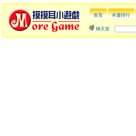
首頁
本週排行
聊天室