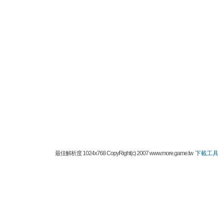
最佳解析度 1024x768 CopyRight(c) 2007 www.more.game.tw
下載工