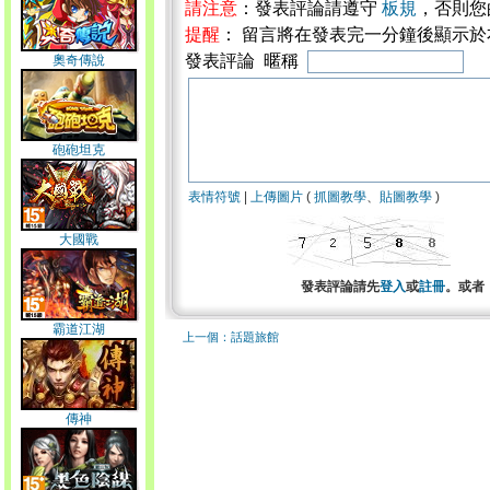
請注意
：發表評論請遵守
板規
，否則您
提醒
： 留言將在發表完一分鐘後顯示
發表評論 暱稱
奧奇傳說
砲砲坦克
表情符號
|
上傳圖片
(
抓圖教學
、
貼圖教學
)
大國戰
發表評論請先
登入
或
註冊
。或者
霸道江湖
上一個：話題旅館
傳神