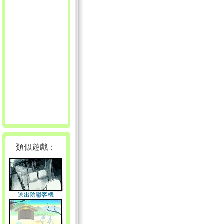
類似遊戲：
逃出陰鬱客機