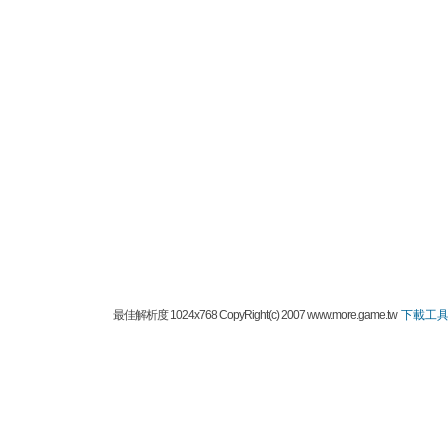
最佳解析度 1024x768 CopyRight(c) 2007 www.more.game.tw
下載工