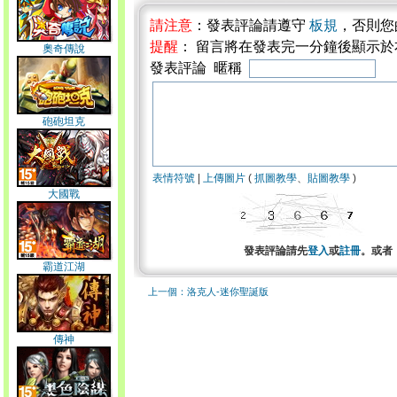
請注意
：發表評論請遵守
板規
，否則您
提醒
： 留言將在發表完一分鐘後顯示
奧奇傳說
發表評論 暱稱
砲砲坦克
表情符號
|
上傳圖片
(
抓圖教學
、
貼圖教學
)
大國戰
發表評論請先
登入
或
註冊
。或者
霸道江湖
上一個：洛克人-迷你聖誕版
傳神