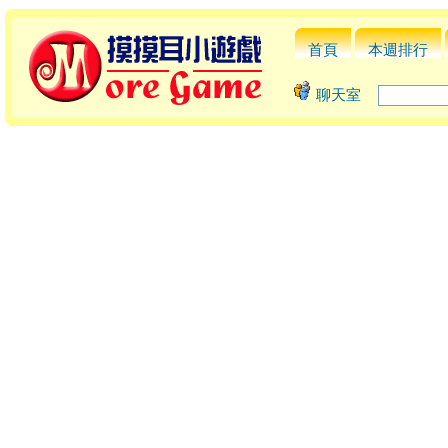
首頁
本週排行
聊天室