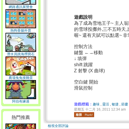
網路通訊展覽會
遊戲說明
為了成為雪地王子~ 主人
的雪球投擲外,三不五時天
熱狗香腸外賣
喔~ 還有天賦可以點選~ 
控制方法
鍵盤 ←→移動
潛水員跳海撈寶石
↓ 填彈
shift 跳躍
Z 射擊 (X 曲球)
農場兔兔接雞蛋
空白鍵 開始
滑鼠控制
阿伯有練過
遊戲標籤：
趣味
,
靈活
,
敏捷
,
節慶
星期五 十二月 16, 2011 12:34 am
熱門推薦
檢視全部評論