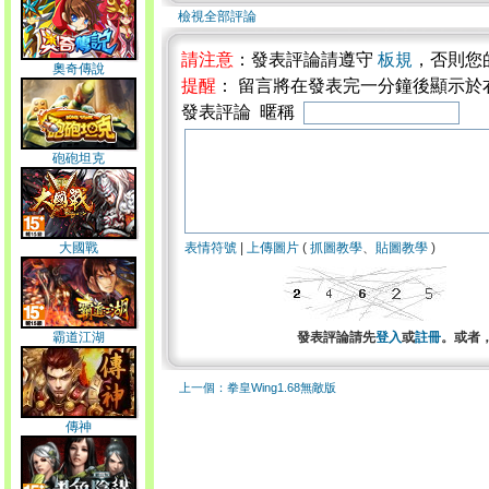
檢視全部評論
請注意
：發表評論請遵守
板規
，否則您
奧奇傳說
提醒
： 留言將在發表完一分鐘後顯示於
發表評論 暱稱
砲砲坦克
大國戰
表情符號
|
上傳圖片
(
抓圖教學
、
貼圖教學
)
霸道江湖
發表評論請先
登入
或
註冊
。或者
上一個：拳皇Wing1.68無敵版
傳神