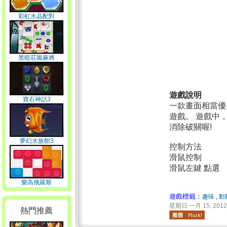
彩虹水晶配對
黑暗莊園麻將
遊戲說明
寶石神話3
一款畫面相當優
遊戲。 遊戲中
消除破關喔!
夢幻水族館3
控制方法
滑鼠控制
滑鼠左鍵 點選
樂高俄羅斯
遊戲標籤：
趣味
,
動
星期日 一月 15, 2012 
熱門推薦