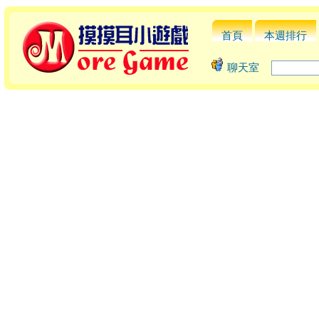
首頁
本週排行
聊天室