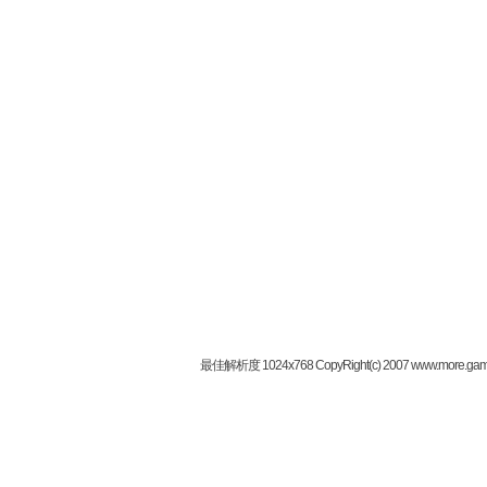
最佳解析度 1024x768 CopyRight(c) 2007 www.more.gam