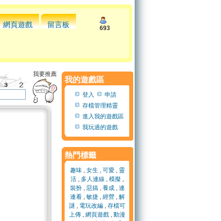
網頁遊戲
留言板
693
我要推薦
我的遊戲區
登入
申請
存檔管理精靈
進入我的遊戲區
我玩過的遊戲
熱門標籤
趣味
,
女生
,
可愛
,
靈
活
,
多人連線
,
模擬
,
裝扮
,
惡搞
,
養成
,
連
連看
,
敏捷
,
經營
,
解
謎
,
電玩改編
,
存檔可
上傳
,
網頁遊戲
,
動漫