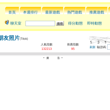
首頁
本週排行
最新遊戲
熱門遊戲
推薦遊戲
聊天室
得分動態
即時動態
朋友照片
(Titok)
人氣指數
推薦指數
刷新
驗證碼:
132213
95