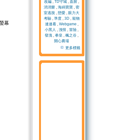
改編
,
TD守城
,
血腥
,
消消樂
,
海綿寶寶
,
密
室逃脫
,
戀愛
,
眼力大
考驗
,
準度
,
3D
,
寵物
螢幕
連連看
,
Webgame
,
小黑人
,
洩恨
,
冒險
,
發洩
,
拳皇
,
楓之谷
,
開心農場
更多標籤