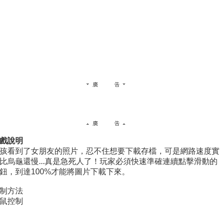
戲說明
孩看到了女朋友的照片，忍不住想要下載存檔，可是網路速度實
比烏龜還慢...真是急死人了！玩家必須快速準確連續點擊滑動的
鈕，到達100%才能將圖片下載下來。
制方法
鼠控制