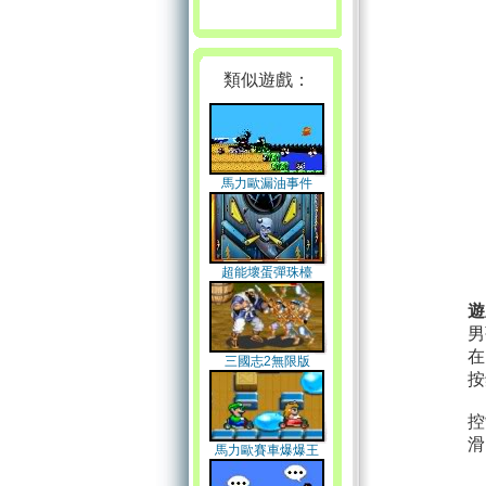
類似遊戲：
馬力歐漏油事件
超能壞蛋彈珠檯
遊
男
在
三國志2無限版
按
控
滑
馬力歐賽車爆爆王