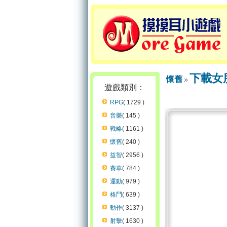
下載女
懷舊
遊戲類別：
RPG
( 1729 )
音樂
( 145 )
戰略
( 1161 )
懷舊
( 240 )
益智
( 2956 )
賽車
( 784 )
運動
( 979 )
格鬥
( 639 )
動作
( 3137 )
射擊
( 1630 )