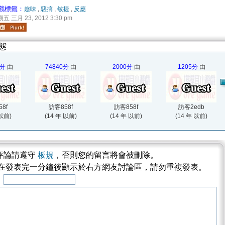
戲標籤：
趣味
,
惡搞
,
敏捷
,
反應
五 三月 23, 2012 3:30 pm
態
0分
由
74840分
由
2000分
由
1205分
由
8f
訪客858f
訪客858f
訪客2edb
 以前)
(14 年 以前)
(14 年 以前)
(14 年 以前)
評論請遵守
板規
，否則您的留言將會被刪除。
將在發表完一分鐘後顯示於右方網友討論區，請勿重複發表。
稱