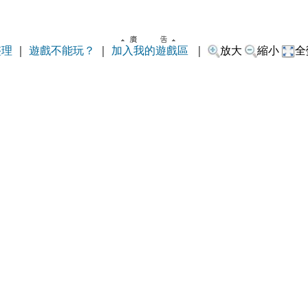
整理
｜
遊戲不能玩？
｜
加入我的遊戲區
｜
放大
縮小
全