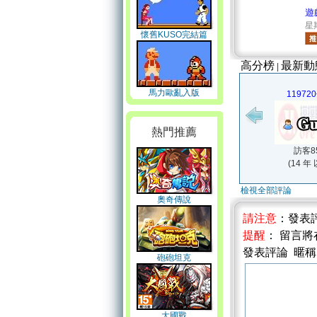
遊
星期
懷舊KUSO完結篇
高分榜
最新動
|
馬力歐亂入版
11972
熱門推薦
訪客85
(14 年
檢視全部評論
奧奇傳說
請注意
：發表
提醒
： 留言
發表評論 暱
砲砲坦克
大國戰