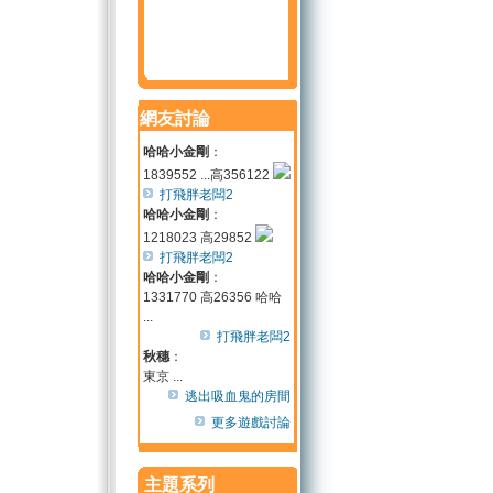
網友討論
哈哈小金剛
：
1839552 ...高356122
打飛胖老闆2
哈哈小金剛
：
1218023 高29852
打飛胖老闆2
哈哈小金剛
：
1331770 高26356 哈哈
...
打飛胖老闆2
秋穗
：
東京 ...
逃出吸血鬼的房間
更多遊戲討論
主題系列