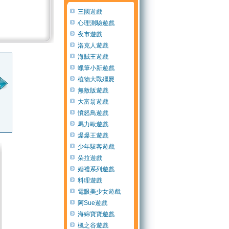
三國遊戲
心理測驗遊戲
夜市遊戲
洛克人遊戲
海賊王遊戲
707分
由
蠟筆小新遊戲
532分
由
514分
由
41
植物大戰殭屍
無敵版遊戲
大富翁遊戲
訪客6769
訪客4203
訪客6aa5
訪客
憤怒鳥遊戲
(14 年 以前)
(13 年 以前)
(14 年 以前)
(14
馬力歐遊戲
爆爆王遊戲
少年駭客遊戲
朵拉遊戲
婚禮系列遊戲
料理遊戲
電眼美少女遊戲
阿Sue遊戲
海綿寶寶遊戲
楓之谷遊戲