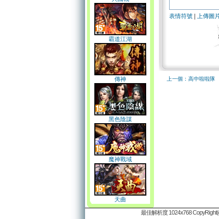
表情符號
|
上傳圖
霸道江湖
傳神
上一個：高中啦啦隊
黑色陰謀
魔神戰域
天曲
最佳解析度 1024x768 CopyRight(c)