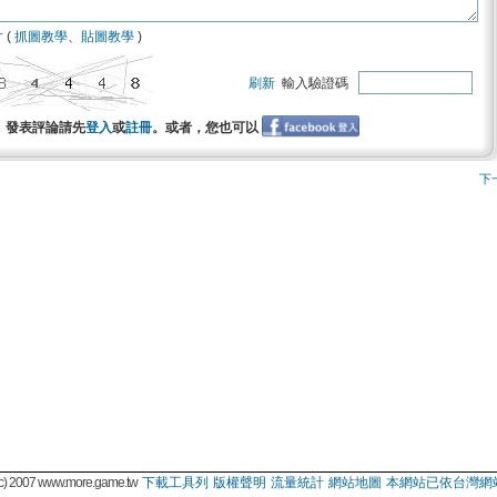
片
(
抓圖教學
、
貼圖教學
)
刷新
輸入驗證碼
發表評論請先
登入
或
註冊
。或者，您也可以
下
 2007 www.more.game.tw
下載工具列
版權聲明
流量統計
網站地圖
本網站已依台灣網