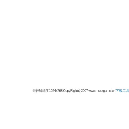
最佳解析度 1024x768 CopyRight(c) 2007 www.more.game.tw
下載工