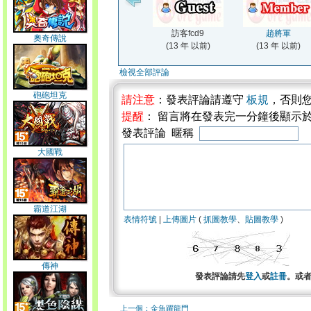
訪客fcd9
趙將軍
奧奇傳說
(13 年 以前)
(13 年 以前)
檢視全部評論
砲砲坦克
請注意
：發表評論請遵守
板規
，否則
提醒
： 留言將在發表完一分鐘後顯示
發表評論 暱稱
大國戰
霸道江湖
表情符號
|
上傳圖片
(
抓圖教學
、
貼圖教學
)
傳神
發表評論請先
登入
或
註冊
。或
上一個：金魚躍龍門