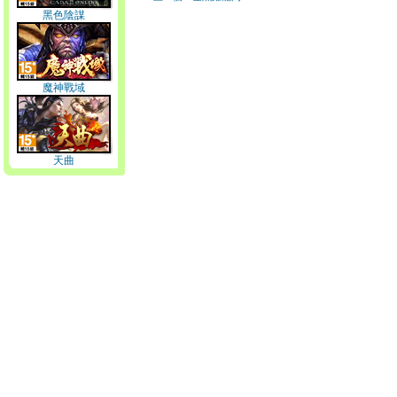
黑色陰謀
魔神戰域
天曲