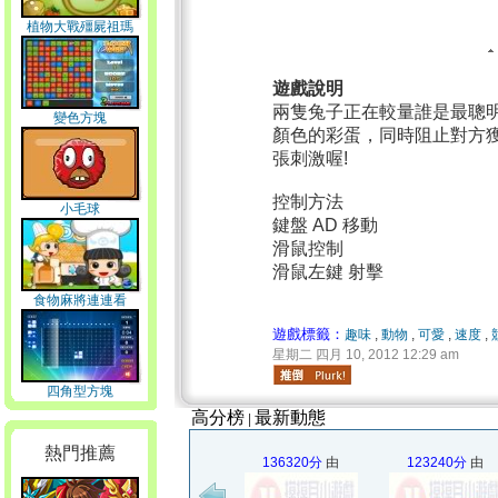
植物大戰殭屍祖瑪
遊戲說明
兩隻兔子正在較量誰是最聰
變色方塊
顏色的彩蛋，同時阻止對方獲
張刺激喔!
控制方法
小毛球
鍵盤 AD 移動
滑鼠控制
滑鼠左鍵 射擊
食物麻將連連看
遊戲標籤：
趣味
,
動物
,
可愛
,
速度
,
星期二 四月 10, 2012 12:29 am
四角型方塊
高分榜
最新動態
|
熱門推薦
136320分
由
123240分
由