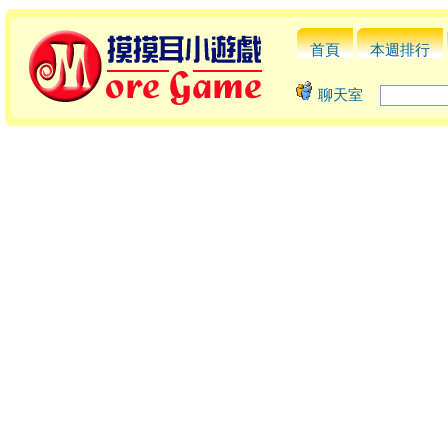
首頁
本週排行
聊天室