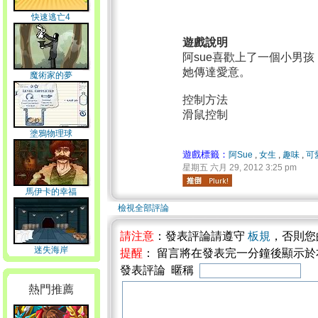
快速逃亡4
遊戲說明
阿sue喜歡上了一個小男
她傳達愛意。
魔術家的夢
控制方法
滑鼠控制
塗鴉物理球
遊戲標籤：
阿Sue
,
女生
,
趣味
,
可
星期五 六月 29, 2012 3:25 pm
馬伊卡的幸福
檢視全部評論
請注意
：發表評論請遵守
板規
，否則您
迷失海岸
提醒
： 留言將在發表完一分鐘後顯示
發表評論 暱稱
熱門推薦