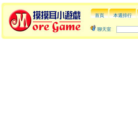
首頁
本週排行
聊天室