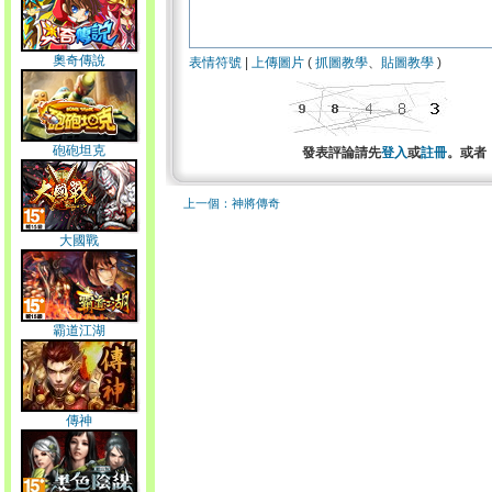
奧奇傳說
表情符號
|
上傳圖片
(
抓圖教學
、
貼圖教學
)
砲砲坦克
發表評論請先
登入
或
註冊
。或者
上一個：神將傳奇
大國戰
霸道江湖
傳神