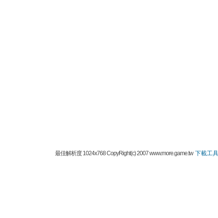
最佳解析度 1024x768 CopyRight(c) 2007 www.more.game.tw
下載工