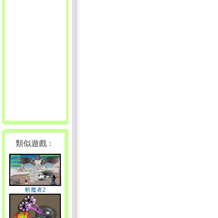
類似遊戲：
斬魔者2