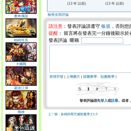
(13 年 以前)
(13 年 以前)
檢視全部評論
奧奇傳說
請注意
：發表評論請遵守
板規
，否則您
提醒
： 留言將在發表完一分鐘後顯示於
發表評論 暱稱
砲砲坦克
大國戰
表情符號
|
上傳圖片
(
抓圖教學
、
貼圖教學
)
霸道江湖
發表評論請先
登入
或
註冊
。或者
傳神
上一個：妖精的尾巴滅龍魔導士1.0