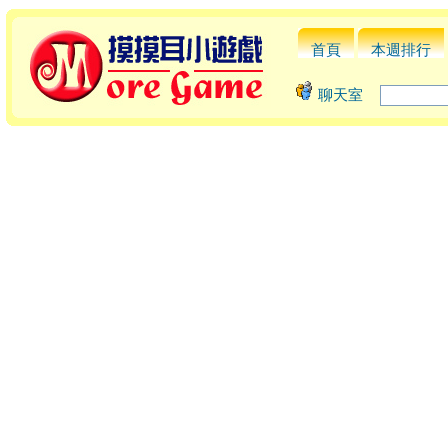
首頁
本週排行
聊天室