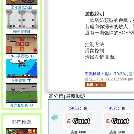
堅守激光炮台
遊戲說明
一款塔防類型的遊戲，
各處向你湧來的敵人。
石頭版守城
還有一場強悍的BOSS
控制方法
滑鼠控制
RPG爭霸戰-TD
滑鼠左鍵 射擊
遊戲標籤：
趣味
,
TD塔防
,
靈
星期三 八月 08, 2012 5:46 pm
激突要塞-TD
高分榜
最新動態
|
月光版坦克TD
24662分
由
4528分
由
熱門推薦
訪客090b
訪客090b