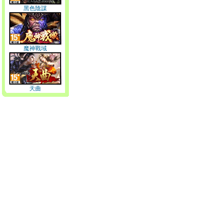
黑色陰謀
魔神戰域
天曲