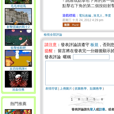
↑ 跳躍或點擊右下角的第一
點擊右下角的第二個按鈕射
毛毛球祖瑪
遊戲標籤：
電玩改編
,
洛克人
,
準度
星期三 十月 24, 2012 4:29 pm
射擊隱藏的戰士2
檢視全部評論
請注意
：發表評論請遵守
板規
，否則
狙擊移動靶
提醒
： 留言將在發表完一分鐘後顯示
發表評論 暱稱
反恐陸戰隊4
表情符號
|
上傳圖片
(
抓圖教學
、
貼圖教學
)
浴血任務
熱門推薦
發表評論請先
登入
或
註冊
。或