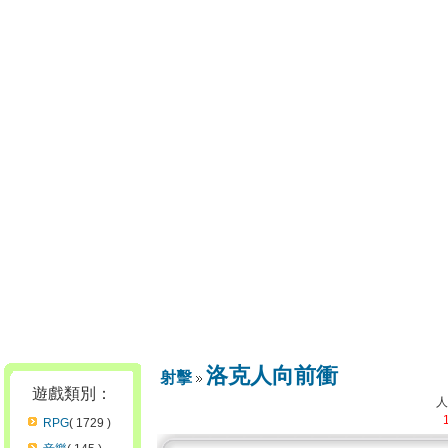
洛克人向前衝
射擊
遊戲類別：
RPG
( 1729 )