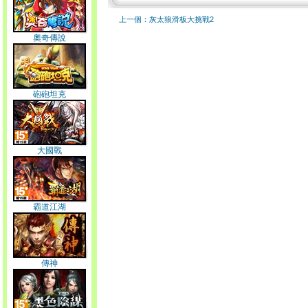
上一個：灰太狼滑板大挑戰2
奧奇傳說
砲砲坦克
大國戰
霸道江湖
傳神