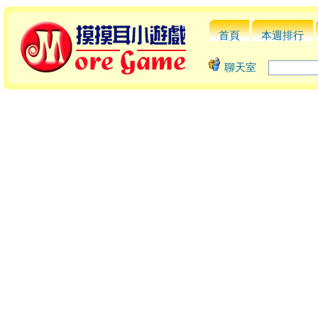
首頁
本週排行
聊天室