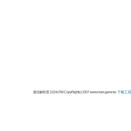
最佳解析度 1024x768 CopyRight(c) 2007 www.more.game.tw
下載工