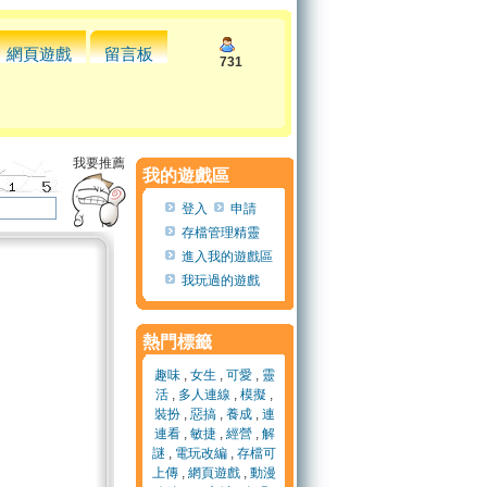
網頁遊戲
留言板
731
我要推薦
我的遊戲區
登入
申請
存檔管理精靈
進入我的遊戲區
我玩過的遊戲
熱門標籤
趣味
,
女生
,
可愛
,
靈
活
,
多人連線
,
模擬
,
裝扮
,
惡搞
,
養成
,
連
連看
,
敏捷
,
經營
,
解
謎
,
電玩改編
,
存檔可
上傳
,
網頁遊戲
,
動漫