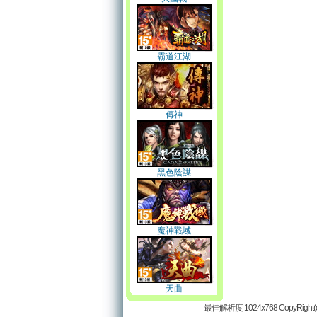
霸道江湖
傳神
黑色陰謀
魔神戰域
天曲
最佳解析度 1024x768 CopyRight(c)