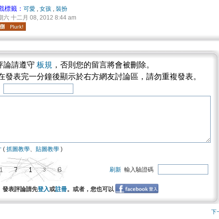
戲標籤：
可愛
,
女孩
,
裝扮
六 十二月 08, 2012 8:44 am
評論請遵守
板規
，否則您的留言將會被刪除。
將在發表完一分鐘後顯示於右方網友討論區，請勿重複發表。
稱
片
(
抓圖教學
、
貼圖教學
)
刷新
輸入驗證碼
發表評論請先
登入
或
註冊
。或者，您也可以
下