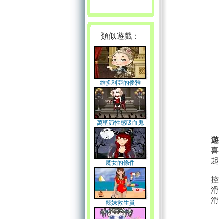
類似遊戲：
維多利亞的優雅
萬聖節性感吸血鬼
遊
喜
起
魔女的條件
控
滑
滑
辣妹救生員