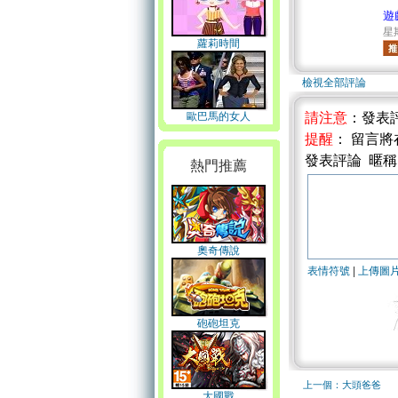
遊
星期
蘿莉時間
檢視全部評論
歐巴馬的女人
請注意
：發表
提醒
： 留言
發表評論 暱
熱門推薦
奧奇傳說
表情符號
|
上傳圖
砲砲坦克
上一個：大頭爸爸
大國戰