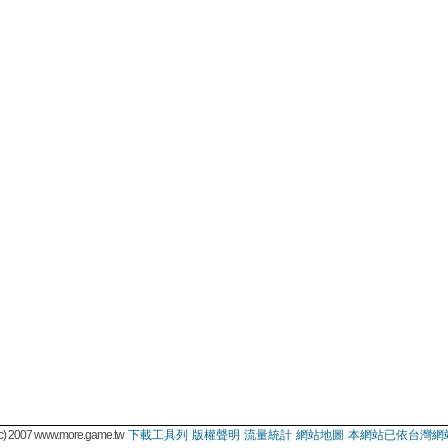
 2007 www.more.game.tw
下載工具列
版權聲明
流量統計
網站地圖
本網站已依台灣網