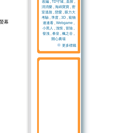
改編
,
TD守城
,
血腥
,
消消樂
,
海綿寶寶
,
密
室逃脫
,
戀愛
,
眼力大
考驗
,
準度
,
3D
,
寵物
螢幕
連連看
,
Webgame
,
小黑人
,
洩恨
,
冒險
,
發洩
,
拳皇
,
楓之谷
,
開心農場
更多標籤