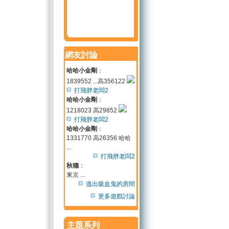
網友討論
哈哈小金剛
：
1839552 ...高356122
打飛胖老闆2
哈哈小金剛
：
1218023 高29852
打飛胖老闆2
哈哈小金剛
：
1331770 高26356 哈哈
...
打飛胖老闆2
秋穗
：
東京 ...
逃出吸血鬼的房間
更多遊戲討論
主題系列