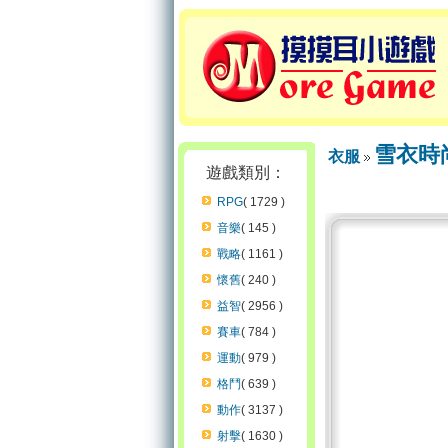
雪衣時
衣服
遊戲類別：
RPG
( 1729 )
音樂
( 145 )
戰略
( 1161 )
懷舊
( 240 )
益智
( 2956 )
賽車
( 784 )
運動
( 979 )
格鬥
( 639 )
動作
( 3137 )
射擊
( 1630 )