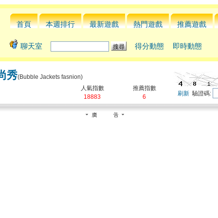
首頁
本週排行
最新遊戲
熱門遊戲
推薦遊戲
聊天室
得分動態
即時動態
尚秀
(Bubble Jackets fasnion)
人氣指數
推薦指數
刷新
驗證碼:
18883
6