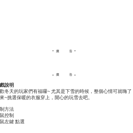
戲說明
歡冬天的玩家們有福囉~ 尤其是下雪的時候，整個心情可就嗨了
來~挑選保暖的衣服穿上，開心的玩雪去吧。
制方法
鼠控制
鼠左鍵 點選