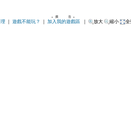
整理
｜
遊戲不能玩？
｜
加入我的遊戲區
｜
放大
縮小
全