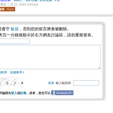
鋼鐵人
,
電影改編
,
動漫改編
,
準度
期五 二月 21, 2014 3:43 pm
請遵守
板規
，否則您的留言將會被刪除。
發表完一分鐘後顯示於右方網友討論區，請勿重複發表。
圖教學
、
貼圖教學
)
刷新
輸入驗證碼
評論請先
登入
或
註冊
。或者，您也可以