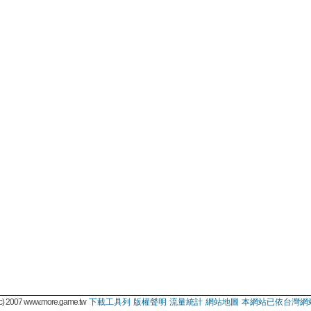
 2007 www.more.game.tw
下載工具列
版權聲明
流量統計
網站地圖
本網站已依台灣網