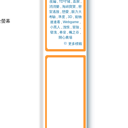
改編
,
TD守城
,
血腥
,
消消樂
,
海綿寶寶
,
密
室逃脫
,
戀愛
,
眼力大
考驗
,
準度
,
3D
,
寵物
全螢幕
連連看
,
Webgame
,
小黑人
,
洩恨
,
冒險
,
發洩
,
拳皇
,
楓之谷
,
開心農場
更多標籤