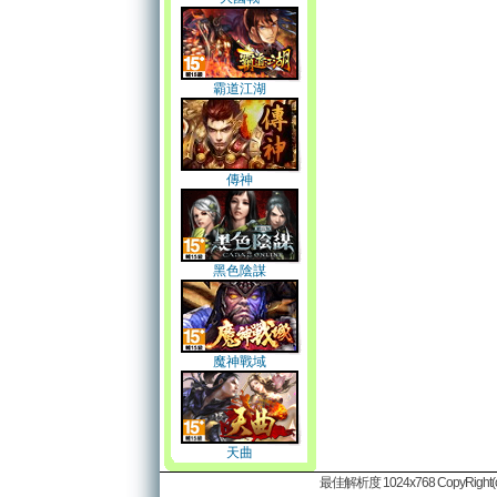
霸道江湖
傳神
黑色陰謀
魔神戰域
天曲
最佳解析度 1024x768 CopyRight(c)