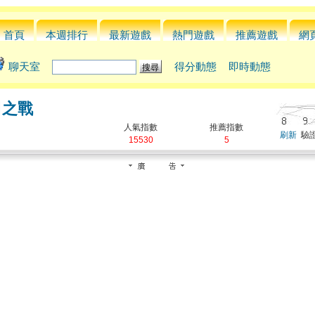
首頁
本週排行
最新遊戲
熱門遊戲
推薦遊戲
網
聊天室
得分動態
即時動態
日之戰
人氣指數
推薦指數
刷新
驗證
15530
5