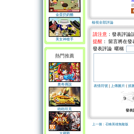
星
金蛋扔奶酪
檢視全部評論
請注意
：發表評論
美女神槍手
提醒
： 留言將在
發表評論 暱稱
熱門推薦
奧奇傳說
表情符號
|
上傳圖片
(
抓
砲砲坦克
發表
上一個：召喚英雄無敵版
大國戰