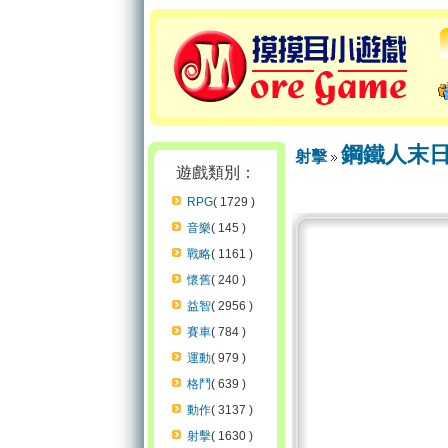
鋼鐵人末
射擊
遊戲類別：
RPG
( 1729 )
音樂
( 145 )
戰略
( 1161 )
懷舊
( 240 )
益智
( 2956 )
賽車
( 784 )
運動
( 979 )
格鬥
( 639 )
動作
( 3137 )
射擊
( 1630 )