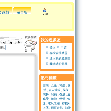
頁遊戲
留言板
728
我要推薦
我的遊戲區
碼:
登入
申請
存檔管理精靈
進入我的遊戲區
我玩過的遊戲
熱門標籤
趣味
,
女生
,
可愛
,
靈
活
,
多人連線
,
模擬
,
裝扮
,
惡搞
,
養成
,
連
連看
,
敏捷
,
經營
,
解
謎
,
電玩改編
,
存檔可
上傳
,
網頁遊戲
,
動漫