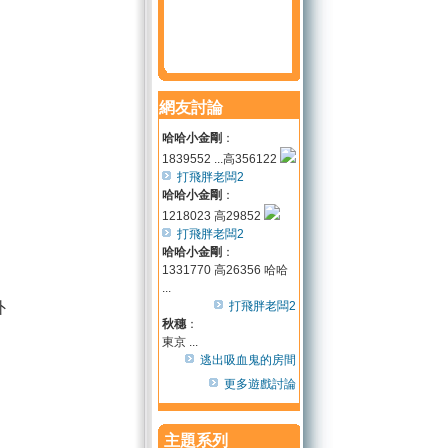
網友討論
哈哈小金剛
：
1839552 ...高356122
打飛胖老闆2
哈哈小金剛
：
1218023 高29852
打飛胖老闆2
哈哈小金剛
：
1331770 高26356 哈哈
...
外
打飛胖老闆2
秋穗
：
東京 ...
逃出吸血鬼的房間
更多遊戲討論
主題系列