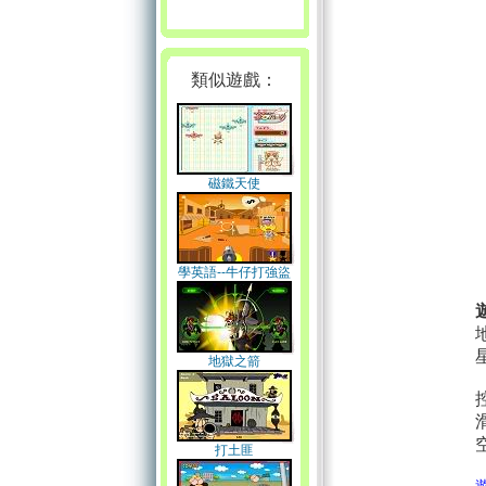
類似遊戲：
磁鐵天使
學英語--牛仔打強盜
地獄之箭
打土匪