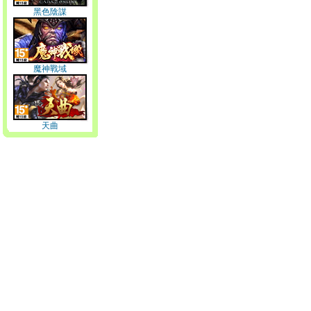
黑色陰謀
魔神戰域
天曲