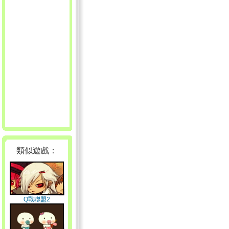
類似遊戲：
Q戰聯盟2