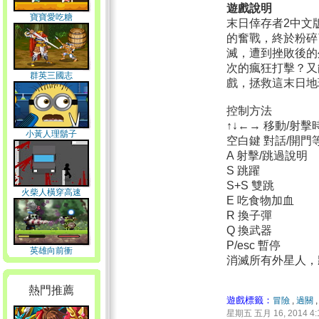
遊戲說明
寶寶愛吃糖
末日倖存者2中文
的奮戰，終於粉碎
滅，遭到挫敗後的
次的瘋狂打擊？又
群英三國志
戲，拯救這末日地
控制方法
↑↓←→ 移動/射擊
小黃人理鬍子
空白鍵 對話/開門
A 射擊/跳過說明
S 跳躍
S+S 雙跳
火柴人橫穿高速
E 吃食物加血
R 換子彈
Q 換武器
P/esc 暫停
英雄向前衝
消滅所有外星人，
熱門推薦
遊戲標籤：
冒險
,
過關
星期五 五月 16, 2014 4: