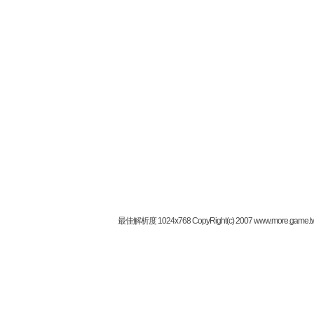
最佳解析度 1024x768 CopyRight(c) 2007 www.more.game.