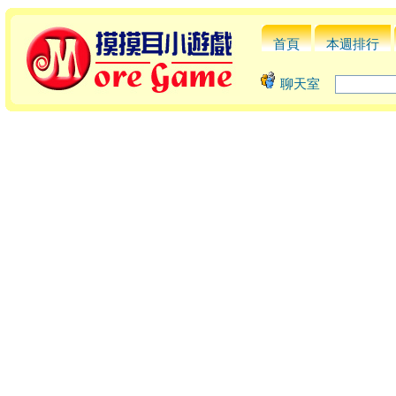
首頁
本週排行
聊天室