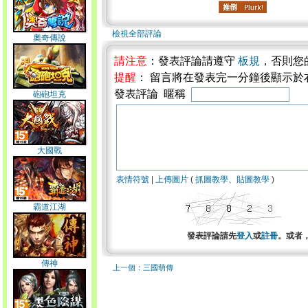
檢視全部評論
奧奇傳說
請注意
：發表評論請遵守
板規
，否則您
提醒
： 留言將在發表完一分鐘後顯示於
發表評論 暱稱
砲砲坦克
大國戰
表情符號
|
上傳圖片
(
抓圖教學
、
貼圖教學
)
霸道江湖
發表評論請先
登入
或
註冊
。或者
傳神
上一個：三國萌傳