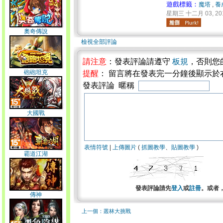
遊戲標籤：
魔塔
,
養
星期三 十二月 03, 201
奧奇傳說
檢視全部評論
請注意
：發表評論請遵守
板規
，否則您
砲砲坦克
提醒
： 留言將在發表完一分鐘後顯示於
發表評論 暱稱
大國戰
表情符號
|
上傳圖片
(
抓圖教學
、
貼圖教學
)
霸道江湖
發表評論請先
登入
或
註冊
。或者
傳神
上一個：叢林大挑戰