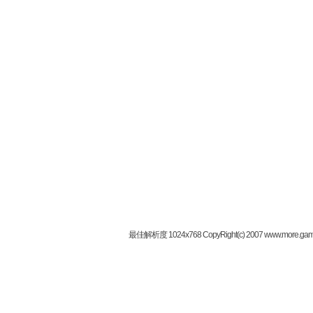
最佳解析度 1024x768 CopyRight(c) 2007 www.more.gam