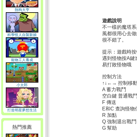
熱狗大亨
遊戲說明
不一樣的魔塔系
風都很用心去做
科學怪人自製新娘
很不錯了。
提示：遊戲時按
遇到怪物按A鍵
寵物工人養成
易打敗怪物哦
控制方法
↑↓←→ 控制移
小太郎
A 蓄力戰鬥
空白鍵 普通戰
F 傳送
E和C 查詢怪物
打造明星夢想生活
R 加點
Q 強制退出戰
熱門推薦
G 幫助