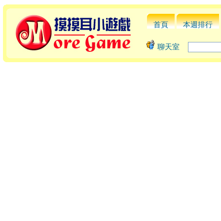
首頁
本週排行
聊天室