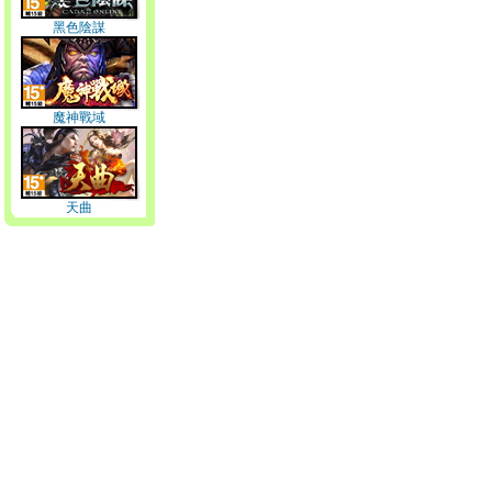
黑色陰謀
魔神戰域
天曲