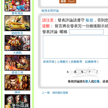
檢視全部評論
奧奇傳說
請注意
：發表評論請遵守
板規
，否則
提醒
： 留言將在發表完一分鐘後顯示
發表評論 暱稱
砲砲坦克
大國戰
表情符號
|
上傳圖片
(
抓圖教學
、
貼圖教學
)
霸道江湖
發表評論請先
登入
或
註冊
。或
傳神
上一個：福特瘋狂駕駛