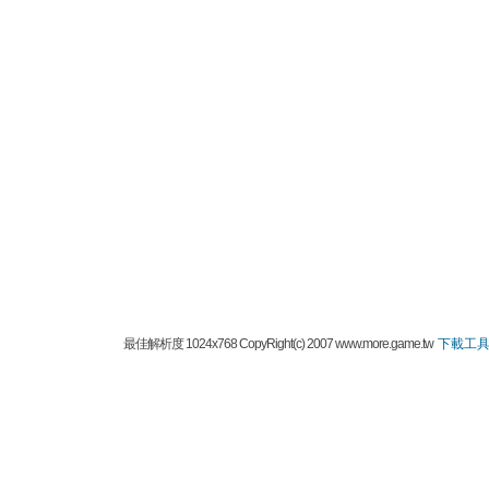
最佳解析度 1024x768 CopyRight(c) 2007 www.more.game.tw
下載工