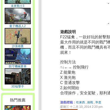
未來戰士3
量子機器人2
遊戲說明
F22猛禽，一款好玩的射擊
最大作用的就是不同的戰鬥
沙漠雄鷹
機，而且不同的戰鬥機具有
就來！
控制方法
防守機械要塞
↑↓←→ 控制飛行
Z 能量炮
X 激光炮
C 普通攻擊
3D狙擊手
2.如何開始
合理操作，安全駕駛，順利
熱門推薦
遊戲標籤：
吃東西
,
挑戰
,
準度
星期三 十二月 10, 2014 2:20 pm