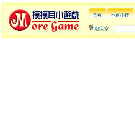
首頁
本週排行
聊天室