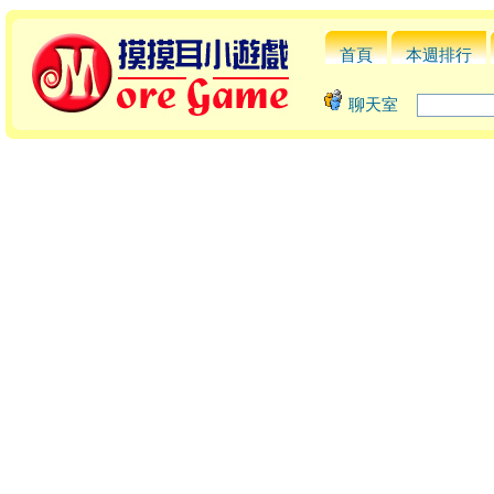
首頁
本週排行
聊天室