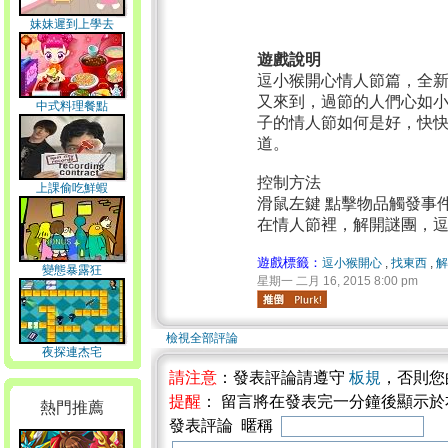
妹妹遲到上學去
遊戲說明
逗小猴開心情人節篇，全
又來到，過節的人們心如
中式料理餐點
子的情人節如何是好，快
道。
控制方法
上課偷吃鮮蝦
滑鼠左鍵 點擊物品觸發事
在情人節裡，解開謎團，
遊戲標籤：
逗小猴開心
,
找東西
,
解
變態暴露狂
星期一 二月 16, 2015 8:00 pm
檢視全部評論
夜探連杰宅
請注意
：發表評論請遵守
板規
，否則您
提醒
： 留言將在發表完一分鐘後顯示
熱門推薦
發表評論 暱稱