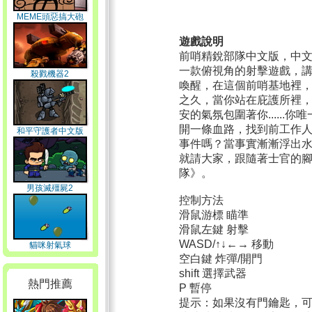
MEME頭惡搞大砲
遊戲說明
前哨精銳部隊中文版，中
一款俯視角的射擊遊戲，
殺戮機器2
喚醒，在這個前哨基地裡
之久，當你站在庇護所裡
安的氣氛包圍著你.....
開一條血路，找到前工作
和平守護者中文版
事件嗎？當事實漸漸浮出
就請大家，跟隨著士官的
隊》。
男孩滅殭屍2
控制方法
滑鼠游標 瞄準
滑鼠左鍵 射擊
WASD/↑↓←→ 移動
貓咪射氣球
空白鍵 炸彈/開門
shift 選擇武器
熱門推薦
P 暫停
提示：如果沒有門鑰匙，