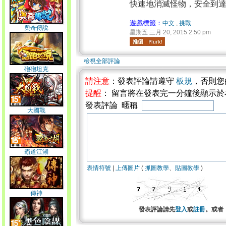
快速地消滅怪物，安全到
遊戲標籤：
中文
,
挑戰
奧奇傳說
星期五 三月 20, 2015 2:50 pm
檢視全部評論
砲砲坦克
請注意
：發表評論請遵守
板規
，否則您
提醒
： 留言將在發表完一分鐘後顯示
發表評論 暱稱
大國戰
霸道江湖
表情符號
|
上傳圖片
(
抓圖教學
、
貼圖教學
)
傳神
發表評論請先
登入
或
註冊
。或者