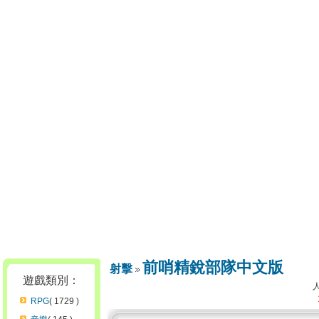
前哨精銳部隊中文版
射擊
遊戲類別：
RPG
( 1729 )