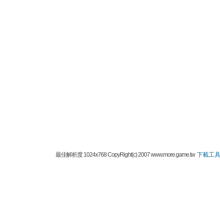
最佳解析度 1024x768 CopyRight(c) 2007 www.more.game.tw
下載工