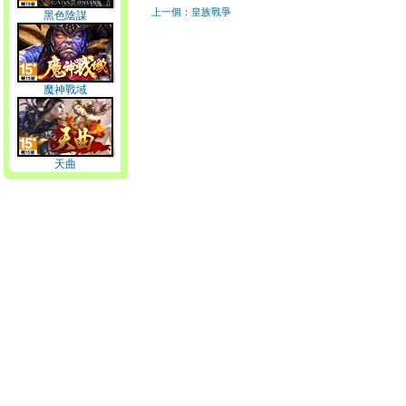
上一個：皇族戰爭
黑色陰謀
魔神戰域
天曲