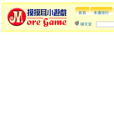
首頁
本週排行
聊天室