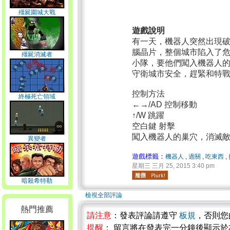
殭屍圍城大戰
遊戲說明
有一天，機器人突然出現
腦晶片，整個城市陷入了
殭屍消滅者
小隊，要他們闖入機器人
守衛城市安全，趕緊和特
控制方法
終極死亡領域
←→/AD 控制移動
↑/W 跳躍
空白鍵 射擊
闖入機器人的巢穴，消滅
異變者
遊戲標籤：
機器人
,
過關
,
吃東西
,
星期三 三月 25, 2015 3:40 pm
暗殺希特勒
檢視全部評論
熱門推薦
請注意
：發表評論請遵守
板規
，否則您
提醒
： 留言將在發表完一分鐘後顯示