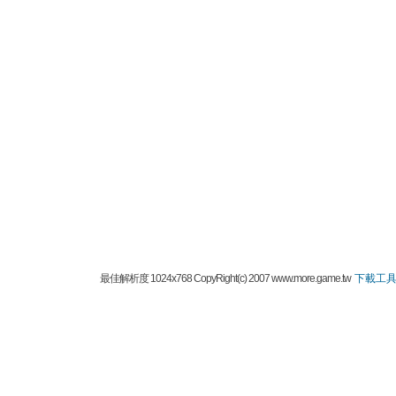
最佳解析度 1024x768 CopyRight(c) 2007 www.more.game.tw
下載工