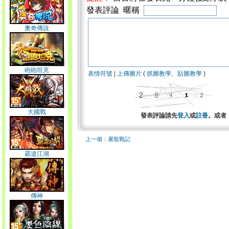
發表評論 暱稱
奧奇傳說
砲砲坦克
表情符號
|
上傳圖片
(
抓圖教學
、
貼圖教學
)
大國戰
發表評論請先
登入
或
註冊
。或者
上一個：屠龍戰記
霸道江湖
傳神