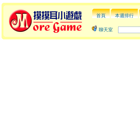
首頁
本週排行
聊天室