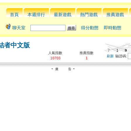
首頁
本週排行
最新遊戲
熱門遊戲
推薦遊戲
聊天室
得分動態
即時動態
結者中文版
人氣指數
推薦指數
刷新
驗證碼:
10703
1