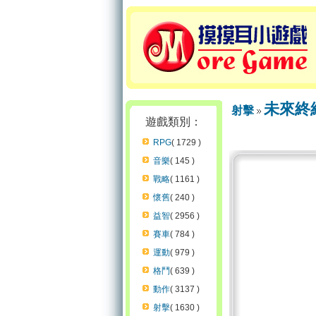
未來終
射擊
遊戲類別：
RPG
( 1729 )
音樂
( 145 )
戰略
( 1161 )
懷舊
( 240 )
益智
( 2956 )
賽車
( 784 )
運動
( 979 )
格鬥
( 639 )
動作
( 3137 )
射擊
( 1630 )