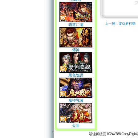
上一個：復仇者行動
霸道江湖
傳神
黑色陰謀
魔神戰域
天曲
最佳解析度 1024x768 CopyRight(c)