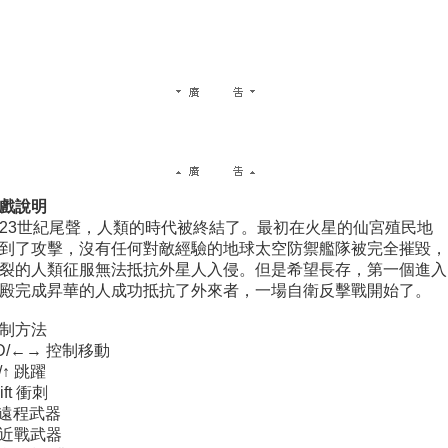
戲說明
23世紀尾聲，人類的時代被終結了。最初在火星的仙宮殖民地
到了攻擊，沒有任何對敵經驗的地球太空防禦艦隊被完全摧毀，
裂的人類征服無法抵抗外星人入侵。但是希望長存，第一個進入
殿完成昇華的人成功抵抗了外來者，一場自衛反擊戰開始了。
制方法
D/←→ 控制移動
/↑ 跳躍
ift 衝刺
 遠程武器
 近戰武器