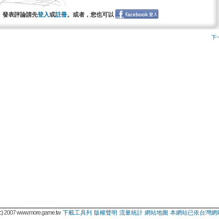
發表評論請先
登入
或
註冊
。或者，您也可以
下
 2007 www.more.game.tw
下載工具列
版權聲明
流量統計
網站地圖
本網站已依台灣網