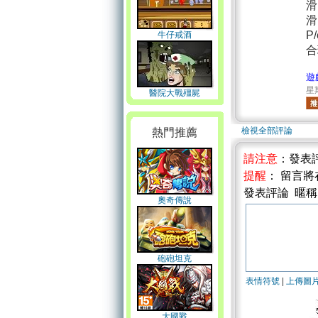
滑
滑
P
牛仔戒酒
合
遊
星期
醫院大戰殭屍
檢視全部評論
熱門推薦
請注意
：發表
提醒
： 留言
發表評論 暱
奧奇傳說
砲砲坦克
表情符號
|
上傳圖
大國戰