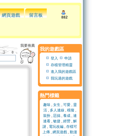
網頁遊戲
留言板
882
我要推薦
我的遊戲區
登入
申請
存檔管理精靈
進入我的遊戲區
我玩過的遊戲
熱門標籤
趣味
,
女生
,
可愛
,
靈
活
,
多人連線
,
模擬
,
裝扮
,
惡搞
,
養成
,
連
連看
,
敏捷
,
經營
,
解
謎
,
電玩改編
,
存檔可
上傳
,
網頁遊戲
,
動漫