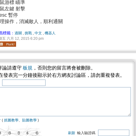
鼠游標 瞄準
鼠左鍵 射擊
/esc 暫停
理操作，消滅敵人，順利通關
戲標籤：
過關
,
挑戰
,
中文
,
機器人
五 六月 12, 2015 6:20 pm
評論請遵守
板規
，否則您的留言將會被刪除。
將在發表完一分鐘後顯示於右方網友討論區，請勿重複發表。
稱
片
(
抓圖教學
、
貼圖教學
)
刷新
輸入驗證碼