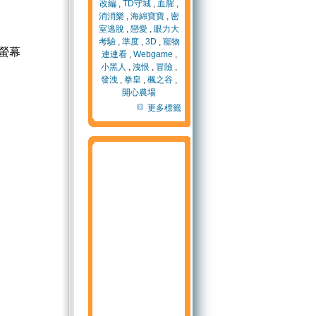
改編
,
TD守城
,
血腥
,
消消樂
,
海綿寶寶
,
密
室逃脫
,
戀愛
,
眼力大
考驗
,
準度
,
3D
,
寵物
螢幕
連連看
,
Webgame
,
小黑人
,
洩恨
,
冒險
,
發洩
,
拳皇
,
楓之谷
,
開心農場
更多標籤