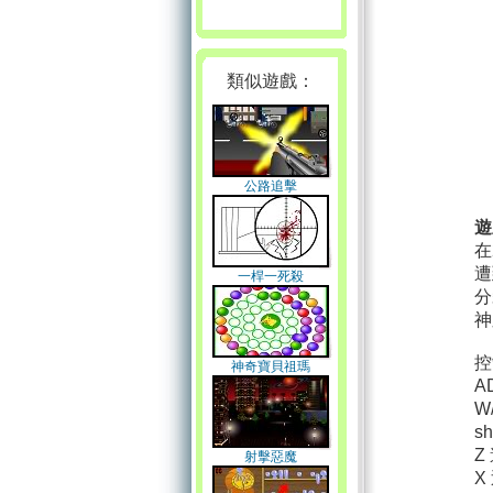
類似遊戲：
公路追擊
遊
在
遭
一桿一死殺
分
神
控
神奇寶貝祖瑪
A
W
sh
Z
射擊惡魔
X