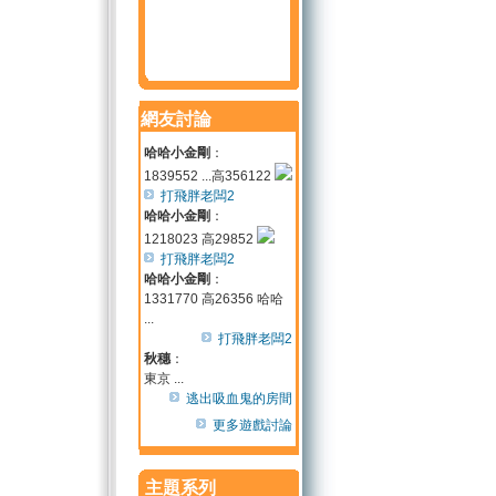
網友討論
哈哈小金剛
：
1839552 ...高356122
打飛胖老闆2
哈哈小金剛
：
1218023 高29852
打飛胖老闆2
哈哈小金剛
：
1331770 高26356 哈哈
...
打飛胖老闆2
秋穗
：
東京 ...
逃出吸血鬼的房間
更多遊戲討論
主題系列