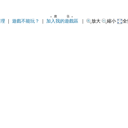
整理
｜
遊戲不能玩？
｜
加入我的遊戲區
｜
放大
縮小
全