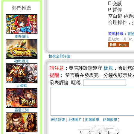
E 交談
熱門推薦
P 暫停
空白鍵 跳過
合理操作，
遊戲標籤：
冒
奧奇傳說
星期六 一月 02, 2
檢視全部評論
砲砲坦克
請注意
：發表評論請遵守
板規
，否則您
提醒
： 留言將在發表完一分鐘後顯示於
發表評論 暱稱
大國戰
霸道江湖
表情符號
|
上傳圖片
(
抓圖教學
、
貼圖教學
)