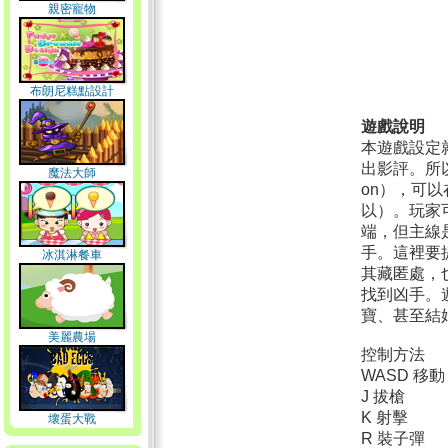
親密寵物
布朗尼糕點設計
遊戲說明
本遊戲設定
出影評。所以
魔法大師
on），可
以）。玩家
端，但主線
手。這裡要
冰淇淋餐車
其藏匿處，
找到凶手。
寶、甚至結
美麗農場
控制方法
WASD 移
J 拔槍
K 射擊
壞蛋大戰
R 裝子彈