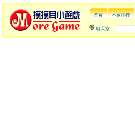
首頁
本週排行
聊天室