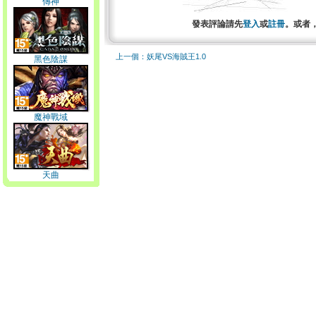
傳神
發表評論請先
登入
或
註冊
。或者
上一個：妖尾VS海賊王1.0
黑色陰謀
魔神戰域
天曲