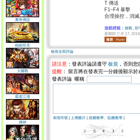
T 傳送
F1~F4 暴擊
合理操控，消滅
奧奇傳說
遊戲標籤：
挑戰
,
防
星期四 三月 17, 2016 
砲砲坦克
檢視全部評論
請注意
：發表評論請遵守
板規
，否則您
大國戰
提醒
： 留言將在發表完一分鐘後顯示於
發表評論 暱稱
霸道江湖
表情符號
|
上傳圖片
(
抓圖教學
、
貼圖教學
)
傳神