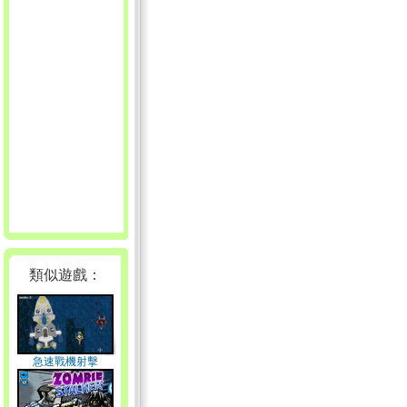
類似遊戲：
急速戰機射擊