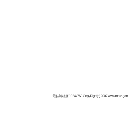
最佳解析度 1024x768 CopyRight(c) 2007 www.more.gam