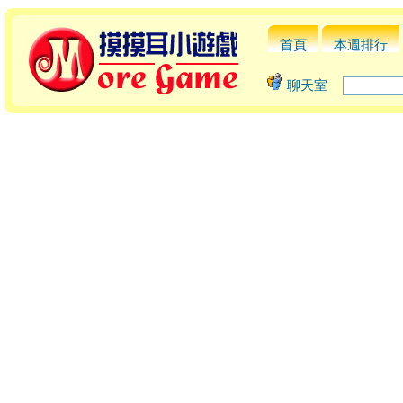
首頁
本週排行
聊天室