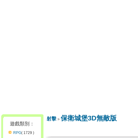
保衛城堡3D無敵版
射擊
遊戲類別：
RPG
( 1729 )