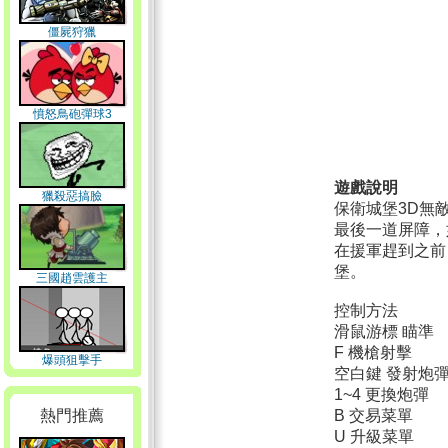
僵屍狩獵
憤怒鳥砲彈球3
遊戲說明
獵殺惡搞臉
保衛城堡3D無
最後一道屏障，
在援軍趕到之前
堡。
三國趙雲護主
控制方法
滑鼠游標 瞄準
F 機槍射擊
爆頭狙擊手
空白鍵 發射炮
1~4 更換炮彈
熱門推薦
B 交易菜單
U 升級菜單