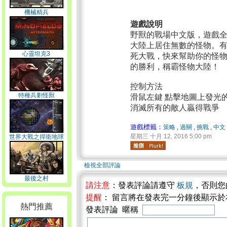
機械精兵
遊戲說明
野獸的戰場中文版，遊戲
大陸上居住無數的怪物。
心靈坦克3
死大戰，快來幫助你的怪
的勝利，稱霸怪物大陸！
控制方法
特種兵剿怪獸
滑鼠左鍵 點擊地圖上發光
消滅所有的敵人贏得戰爭
遊戲標籤：
策略
,
過關
,
挑戰
,
中文
星期三 十月 12, 2016 5:00 pm
世界大戰之捍衛地球
檢視全部評論
最後之村
請注意
：發表評論請遵守
板規
，否則您
提醒
： 留言將在發表完一分鐘後顯示
熱門推薦
發表評論 暱稱