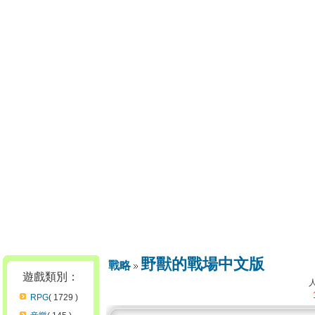
野獸的戰場中文版
戰略
遊戲類別：
RPG
( 1729 )