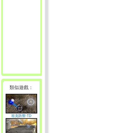
類似遊戲：
坦克防禦-TD