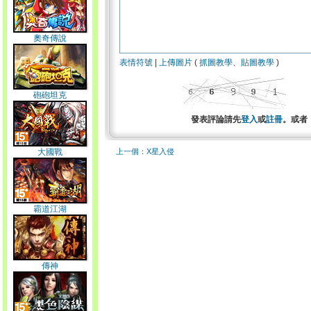
奧奇傳說
表情符號
|
上傳圖片
(
抓圖教學
、
貼圖教學
)
砲砲坦克
發表評論請先
登入
或
註冊
。或者
大國戰
上一個：X星入侵
霸道江湖
傳神