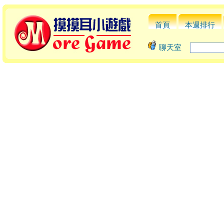
首頁
本週排行
聊天室