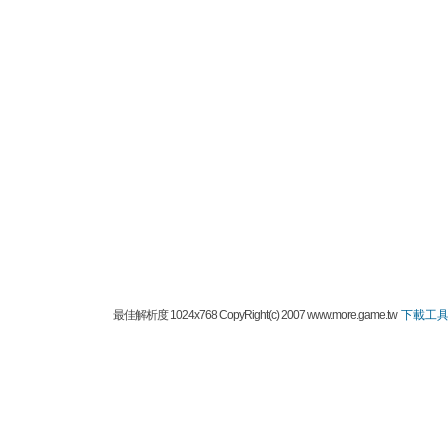
最佳解析度 1024x768 CopyRight(c) 2007 www.more.game.tw
下載工