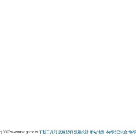
 2007 www.more.game.tw
下載工具列
版權聲明
流量統計
網站地圖
本網站已依台灣網