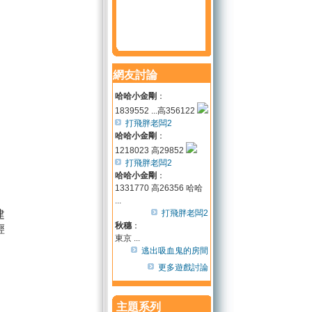
網友討論
哈哈小金剛
：
1839552 ...高356122
打飛胖老闆2
哈哈小金剛
：
1218023 高29852
打飛胖老闆2
哈哈小金剛
：
1331770 高26356 哈哈
...
建
打飛胖老闆2
秋穗
：
輕
東京 ...
逃出吸血鬼的房間
更多遊戲討論
主題系列