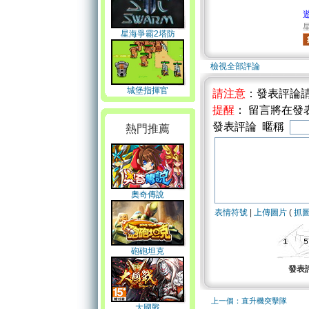
星
星海爭霸2塔防
檢視全部評論
城堡指揮官
請注意
：發表評論
提醒
： 留言將在
發表評論 暱稱
熱門推薦
奧奇傳說
表情符號
|
上傳圖片
(
抓
砲砲坦克
發表
上一個：直升機突擊隊
大國戰