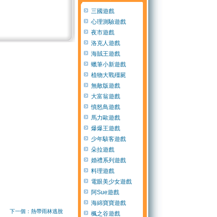
三國遊戲
心理測驗遊戲
夜市遊戲
洛克人遊戲
海賊王遊戲
蠟筆小新遊戲
植物大戰殭屍
無敵版遊戲
大富翁遊戲
憤怒鳥遊戲
馬力歐遊戲
爆爆王遊戲
少年駭客遊戲
朵拉遊戲
婚禮系列遊戲
料理遊戲
電眼美少女遊戲
阿Sue遊戲
海綿寶寶遊戲
下一個：熱帶雨林逃脫
楓之谷遊戲