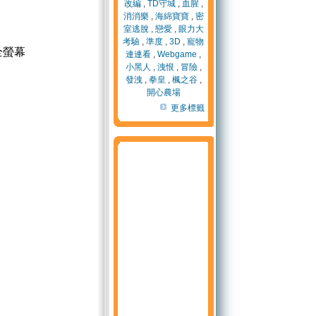
改編
,
TD守城
,
血腥
,
消消樂
,
海綿寶寶
,
密
室逃脫
,
戀愛
,
眼力大
考驗
,
準度
,
3D
,
寵物
全螢幕
連連看
,
Webgame
,
小黑人
,
洩恨
,
冒險
,
發洩
,
拳皇
,
楓之谷
,
開心農場
更多標籤