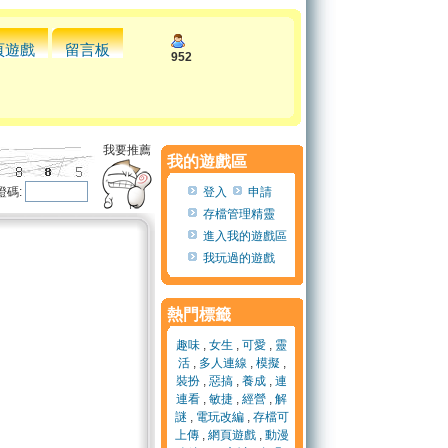
頁遊戲
留言板
952
我要推薦
我的遊戲區
證碼:
登入
申請
存檔管理精靈
進入我的遊戲區
我玩過的遊戲
熱門標籤
趣味
,
女生
,
可愛
,
靈
活
,
多人連線
,
模擬
,
裝扮
,
惡搞
,
養成
,
連
連看
,
敏捷
,
經營
,
解
謎
,
電玩改編
,
存檔可
上傳
,
網頁遊戲
,
動漫