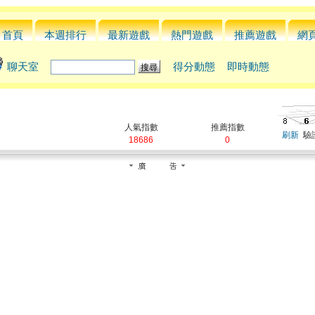
首頁
本週排行
最新遊戲
熱門遊戲
推薦遊戲
網
聊天室
得分動態
即時動態
人氣指數
推薦指數
刷新
驗
18686
0