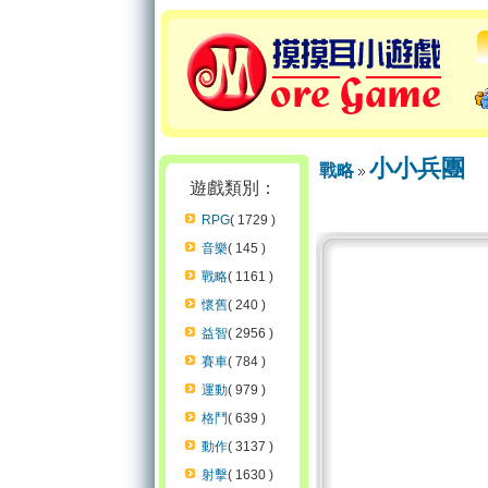
小小兵團
戰略
遊戲類別：
RPG
( 1729 )
音樂
( 145 )
戰略
( 1161 )
懷舊
( 240 )
益智
( 2956 )
賽車
( 784 )
運動
( 979 )
格鬥
( 639 )
動作
( 3137 )
射擊
( 1630 )