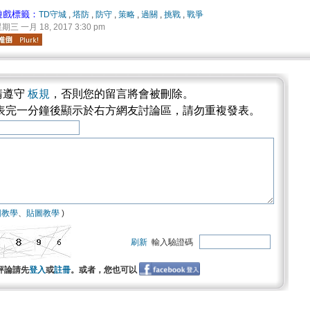
遊戲標籤：
TD守城
,
塔防
,
防守
,
策略
,
過關
,
挑戰
,
戰爭
期三 一月 18, 2017 3:30 pm
請遵守
板規
，否則您的留言將會被刪除。
發表完一分鐘後顯示於右方網友討論區，請勿重複發表。
圖教學
、
貼圖教學
)
刷新
輸入驗證碼
評論請先
登入
或
註冊
。或者，您也可以