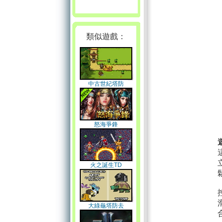
類似遊戲：
中古世紀塔防
怒海爭鋒
火之誕生TD
大綠龜塔防去