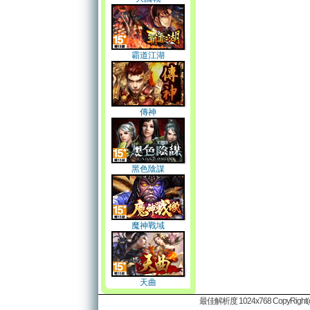
霸道江湖
傳神
黑色陰謀
魔神戰域
天曲
最佳解析度 1024x768 CopyRight(c)