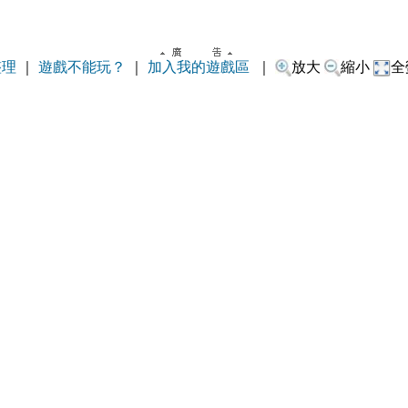
整理
｜
遊戲不能玩？
｜
加入我的遊戲區
｜
放大
縮小
全