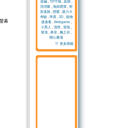
改編
,
TD守城
,
血腥
,
消消樂
,
海綿寶寶
,
密
室逃脫
,
戀愛
,
眼力大
考驗
,
準度
,
3D
,
寵物
螢幕
連連看
,
Webgame
,
小黑人
,
洩恨
,
冒險
,
發洩
,
拳皇
,
楓之谷
,
開心農場
更多標籤