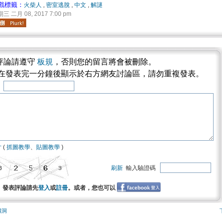
戲標籤：
火柴人
,
密室逃脫
,
中文
,
解謎
三 二月 08, 2017 7:00 pm
評論請遵守
板規
，否則您的留言將會被刪除。
將在發表完一分鐘後顯示於右方網友討論區，請勿重複發表。
稱
片
(
抓圖教學
、
貼圖教學
)
刷新
輸入驗證碼
發表評論請先
登入
或
註冊
。或者，您也可以
礦洞