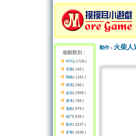
火柴人
動作
遊戲類別：
RPG
( 1729 )
音樂
( 145 )
戰略
( 1161 )
懷舊
( 240 )
益智
( 2956 )
賽車
( 784 )
運動
( 979 )
格鬥
( 639 )
動作
( 3137 )
射擊
( 1630 )