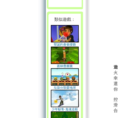
類似遊戲：
聖誕約會偷接吻
叢林疊圖騰
遊
火
幸
選
垃圾分類愛地球
你
控
滑
少年駭客-鬼魂追殺
合