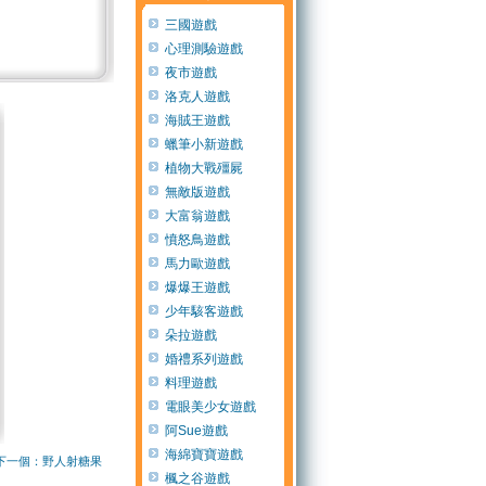
三國遊戲
心理測驗遊戲
夜市遊戲
洛克人遊戲
海賊王遊戲
蠟筆小新遊戲
植物大戰殭屍
無敵版遊戲
大富翁遊戲
憤怒鳥遊戲
馬力歐遊戲
爆爆王遊戲
少年駭客遊戲
朵拉遊戲
婚禮系列遊戲
料理遊戲
電眼美少女遊戲
阿Sue遊戲
海綿寶寶遊戲
下一個：野人射糖果
楓之谷遊戲