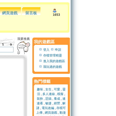
網頁遊戲
留言板
1653
我要推薦
我的遊戲區
登入
申請
存檔管理精靈
進入我的遊戲區
我玩過的遊戲
熱門標籤
趣味
,
女生
,
可愛
,
靈
活
,
多人連線
,
模擬
,
裝扮
,
惡搞
,
養成
,
連
連看
,
敏捷
,
經營
,
解
謎
,
電玩改編
,
存檔可
上傳
,
網頁遊戲
,
動漫