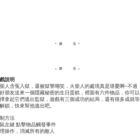
戲說明
柴人含冤入獄，還被獄警嘲笑，火柴人的處境真是堪憂啊~不過
好朋友送來一個隱藏秘密的生日蛋糕，裡面有六件物品，你可以
擇拿起它們逃出監獄，遊戲有三個成功的結局，還有很多成就等
解鎖，快來幫他逃出吧。
制方法
鼠左鍵 點擊物品觸發事件
理操作，消滅所有的敵人