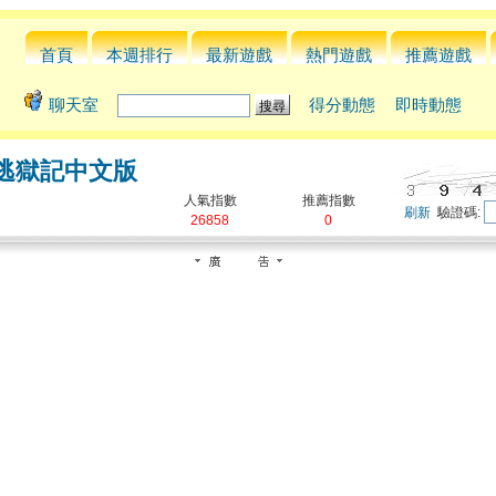
首頁
本週排行
最新遊戲
熱門遊戲
推薦遊戲
聊天室
得分動態
即時動態
逃獄記中文版
人氣指數
推薦指數
刷新
驗證碼:
26858
0