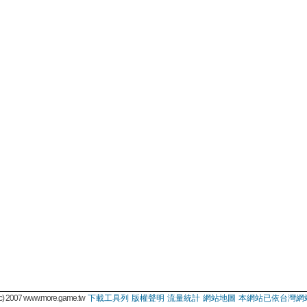
 2007 www.more.game.tw
下載工具列
版權聲明
流量統計
網站地圖
本網站已依台灣網