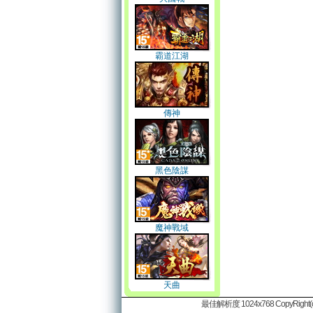
霸道江湖
傳神
黑色陰謀
魔神戰域
天曲
最佳解析度 1024x768 CopyRight(c)