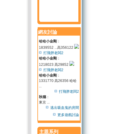
網友討論
哈哈小金剛
：
1839552 ...高356122
打飛胖老闆2
哈哈小金剛
：
1218023 高29852
打飛胖老闆2
哈哈小金剛
：
1331770 高26356 哈哈
...
打飛胖老闆2
秋穗
：
東京 ...
逃出吸血鬼的房間
更多遊戲討論
主題系列