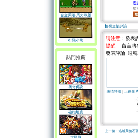
遊
星期
合金彈頭-馬力歐版
檢視全部評論
請注意
：發表
打飛小熊
提醒
： 留言
發表評論 暱
熱門推薦
奧奇傳說
表情符號
|
上傳圖
砲砲坦克
上一個：逃離萊茵石
大國戰