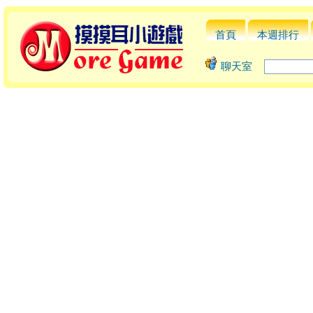
首頁
本週排行
聊天室