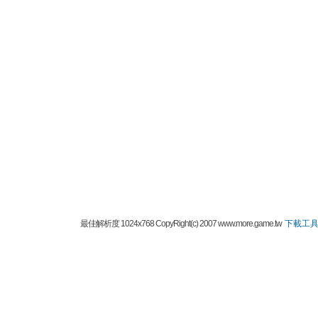
最佳解析度 1024x768 CopyRight(c) 2007 www.more.game.tw
下載工