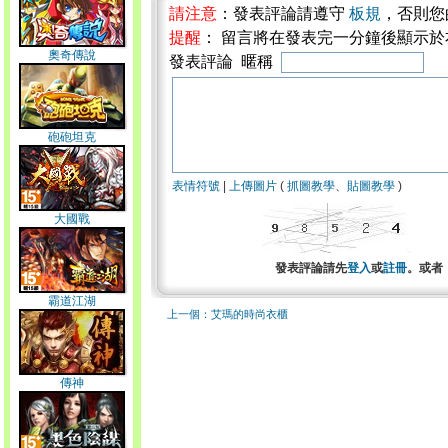
請注意
：發表評論請遵守
板規
，否則您
提醒
： 留言將在發表完一分鐘後顯示
奧奇傳說
發表評論 暱稱
砲砲坦克
表情符號
|
上傳圖片
(
抓圖教學
、
貼圖教學
)
大國戰
發表評論請先
登入
或
註冊
。或者
霸道江湖
上一個：艾瑪的時尚衣櫃
傳神