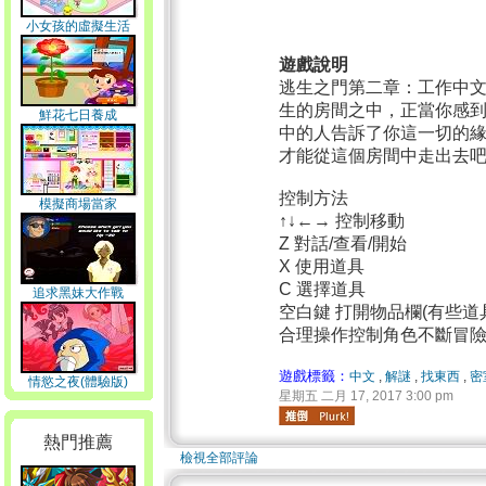
小女孩的虛擬生活
遊戲說明
逃生之門第二章：工作中
生的房間之中，正當你感
鮮花七日養成
中的人告訴了你這一切的
才能從這個房間中走出去
控制方法
模擬商場當家
↑↓←→ 控制移動
Z 對話/查看/開始
X 使用道具
C 選擇道具
追求黑妹大作戰
空白鍵 打開物品欄(有些道具
合理操作控制角色不斷冒
遊戲標籤：
中文
,
解謎
,
找東西
,
密
情慾之夜(體驗版)
星期五 二月 17, 2017 3:00 pm
熱門推薦
檢視全部評論