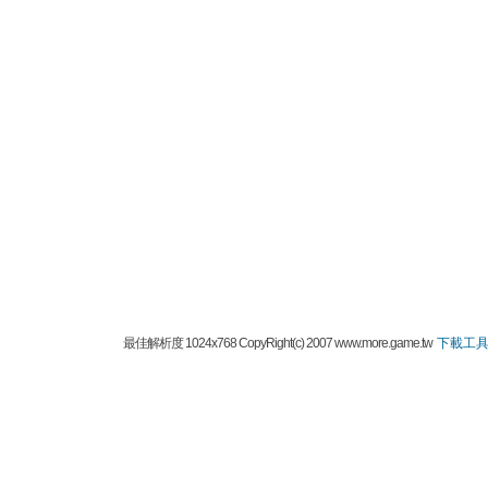
最佳解析度 1024x768 CopyRight(c) 2007 www.more.game.tw
下載工