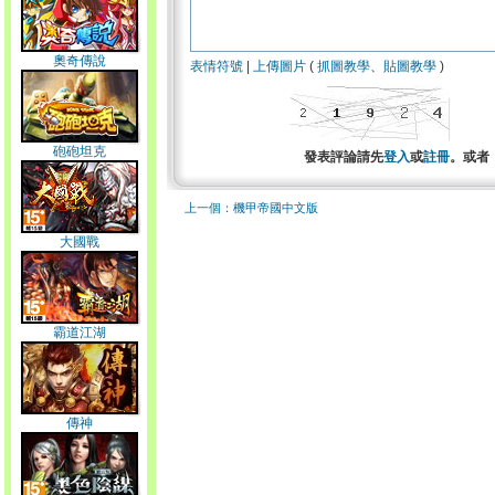
奧奇傳說
表情符號
|
上傳圖片
(
抓圖教學
、
貼圖教學
)
砲砲坦克
發表評論請先
登入
或
註冊
。或者
上一個：機甲帝國中文版
大國戰
霸道江湖
傳神