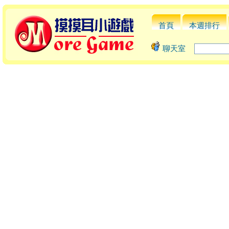
首頁
本週排行
聊天室