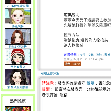
2016秋冬時裝周
遊戲說明
蕭蕭今天受了邀請要去參
先幫她打扮的華麗又隆重
綠色裝扮
控制方法
滑鼠拖曳 道具為人物換裝
為人物換裝
長款外套裝扮
遊戲標籤：
女生
,
女孩
,
換裝
,
裝扮
星期五 四月 28, 2017 4:40 pm
漂亮服裝店
檢視全部評論
請注意
：發表評論請遵守
板規
，否則您
波西米亞風換裝
提醒
： 留言將在發表完一分鐘後顯示
發表評論 暱稱
熱門推薦