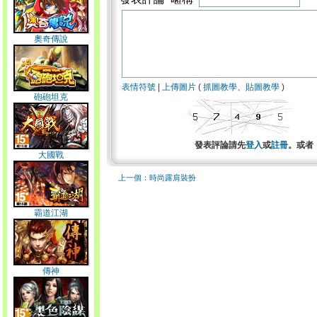
奧奇傳說
表情符號
|
上傳圖片
(
抓圖教學
、
貼圖教學
)
砲砲坦克
發表評論請先
登入
或
註冊
。或者
大國戰
上一個：時尚露肩裝扮
霸道江湖
傳神