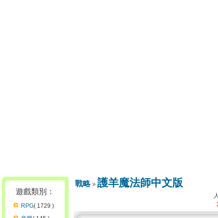
護羊魔法師中文版
戰略
遊戲類別：
RPG
( 1729 )