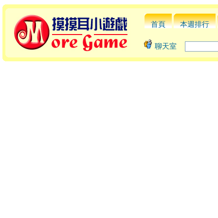
首頁
本週排行
聊天室