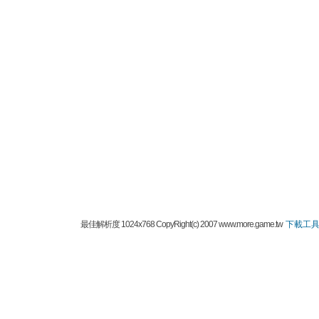
最佳解析度 1024x768 CopyRight(c) 2007 www.more.game.tw
下載工