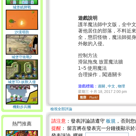
城堡紙牌戰
遊戲說明
護羊魔法師中文版，全中
著他居住的部落，不料近
沙漠塔防
全，懲罰怪物，魔法師挺
外敵的入侵。
控制方法
城堡守衛戰2
滑鼠拖曳 放置魔法牆
1~5 使用魔法
合理操作，闖過關卡
城堡TD-妖獸入侵
遊戲標籤：
過關
,
中文
,
物理
星期三 十月 18, 2017 2:00 pm
機動步兵團
檢視全部評論
請注意
：發表評論請遵守
板規
，否則您
熱門推薦
提醒
： 留言將在發表完一分鐘後顯示
發表評論 暱稱