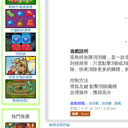
動物方塊連連看
大腦粉碎傳奇
遊戲說明
消你妹
雷鳥特攻隊消消樂，是一款
則很簡單：只需點擊3個或3
除。快來消除更多的圖標，
部落冰塊的秘密
控制方法
滑鼠左鍵 點擊消除圖標
合理操作，獲得高分
動物祖瑪2
遊戲標籤：
消消看
,
消消樂
,
挑戰
星期三 十月 18, 2017 2:00 pm
熱門推薦
檢視全部評論