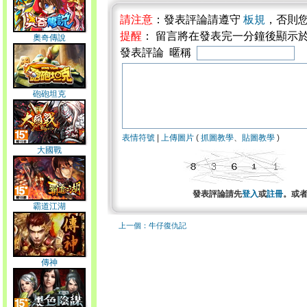
請注意
：發表評論請遵守
板規
，否則
提醒
： 留言將在發表完一分鐘後顯示
奧奇傳說
發表評論 暱稱
砲砲坦克
表情符號
|
上傳圖片
(
抓圖教學
、
貼圖教學
)
大國戰
發表評論請先
登入
或
註冊
。或
霸道江湖
上一個：牛仔復仇記
傳神