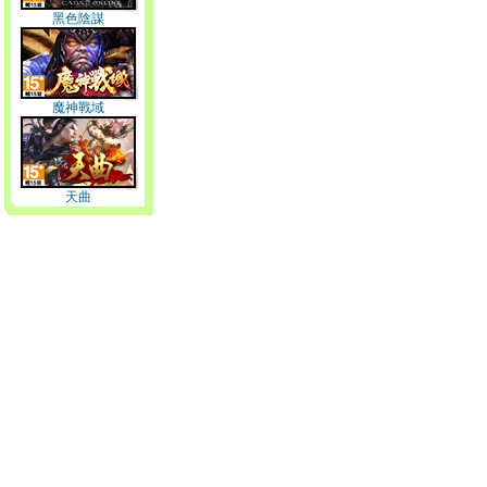
黑色陰謀
魔神戰域
天曲