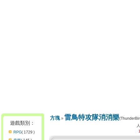
雷鳥特攻隊消消樂
方塊
(ThunderBir
遊戲類別：
RPG
( 1729 )