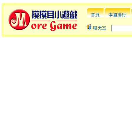
首頁
本週排行
聊天室