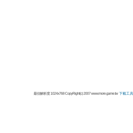
最佳解析度 1024x768 CopyRight(c) 2007 www.more.game.tw
下載工