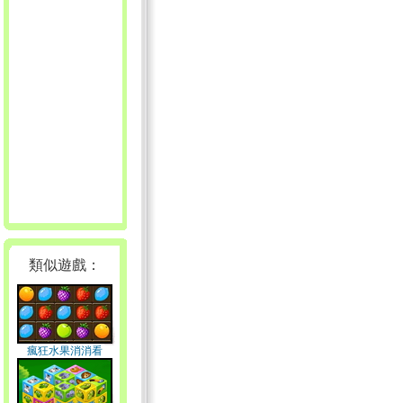
類似遊戲：
瘋狂水果消消看