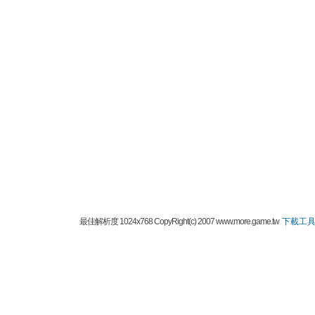
最佳解析度 1024x768 CopyRight(c) 2007 www.more.game.tw
下載工