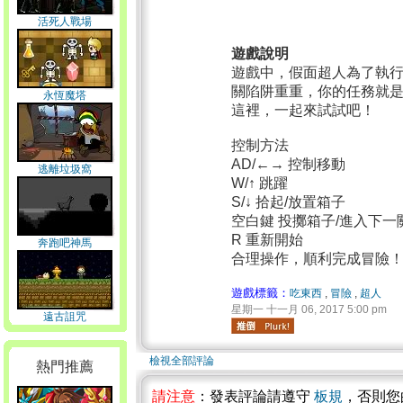
活死人戰場
遊戲說明
遊戲中，假面超人為了執
關陷阱重重，你的任務就
永恆魔塔
這裡，一起來試試吧！
控制方法
AD/←→ 控制移動
逃離垃圾窩
W/↑ 跳躍
S/↓ 拾起/放置箱子
空白鍵 投擲箱子/進入下一
R 重新開始
奔跑吧神馬
合理操作，順利完成冒險
遊戲標籤：
吃東西
,
冒險
,
超人
星期一 十一月 06, 2017 5:00 pm
遠古詛咒
檢視全部評論
熱門推薦
請注意
：發表評論請遵守
板規
，否則您