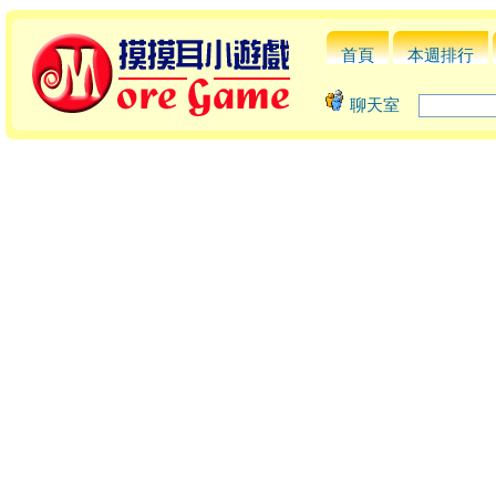
首頁
本週排行
聊天室