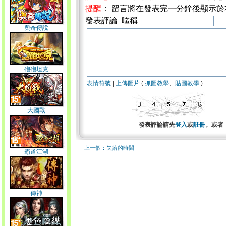
提醒
： 留言將在發表完一分鐘後顯示
發表評論 暱稱
奧奇傳說
砲砲坦克
表情符號
|
上傳圖片
(
抓圖教學
、
貼圖教學
)
大國戰
發表評論請先
登入
或
註冊
。或者
上一個：失落的時間
霸道江湖
傳神