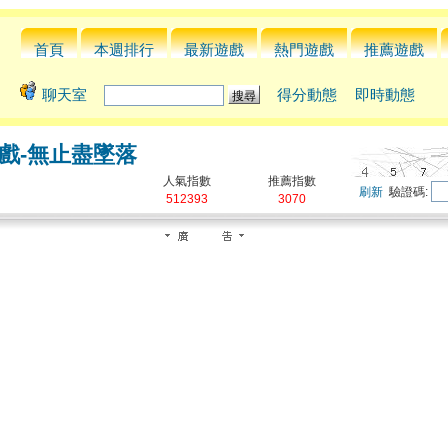
首頁
本週排行
最新遊戲
熱門遊戲
推薦遊戲
聊天室
得分動態
即時動態
戲-無止盡墜落
人氣指數
推薦指數
刷新
驗證碼:
512393
3070