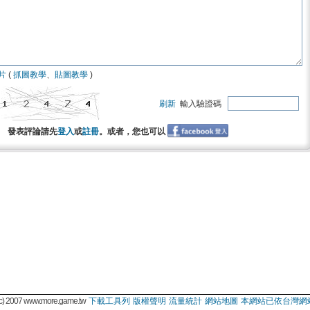
片
(
抓圖教學
、
貼圖教學
)
刷新
輸入驗證碼
發表評論請先
登入
或
註冊
。或者，您也可以
 2007 www.more.game.tw
下載工具列
版權聲明
流量統計
網站地圖
本網站已依台灣網