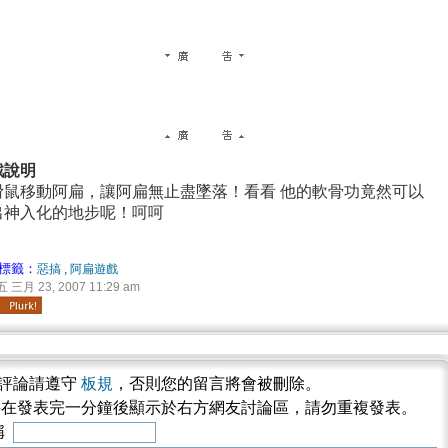
戲說明
滑鼠移動阿扁，讓阿扁無止盡墜落！看看 他的軟骨功竟然可以
出神入化的地步呢！呵呵
標籤：
惡搞
,
阿扁遊戲
三月 23, 2007 11:29 am
評論請遵守
板規
，否則您的留言將會被刪除。
將在發表完一分鐘後顯示於右方網友討論區，請勿重複發表。
稱