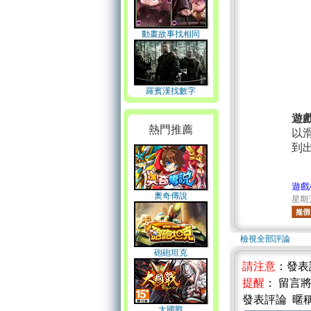
動畫故事找相同
羅賓漢找數字
遊
熱門推薦
以
到
遊戲
奧奇傳說
星期五 
檢視全部評論
砲砲坦克
請注意
：發表
提醒
： 留言
發表評論 暱
大國戰