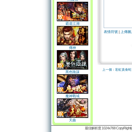
霸道江湖
表情符號
|
上傳圖
傳神
上一個：彩虹貪食蛇
黑色陰謀
魔神戰域
天曲
最佳解析度 1024x768 CopyRight(c)