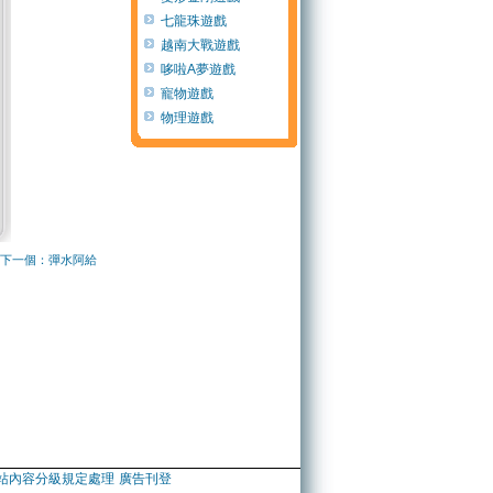
七龍珠遊戲
越南大戰遊戲
哆啦A夢遊戲
寵物遊戲
物理遊戲
下一個：彈水阿給
站內容分級規定處理
廣告刊登