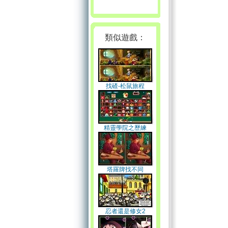
類似遊戲：
找碴-松鼠旅程
精靈學院之歷練
塔羅牌找不同
忍者還是修女2