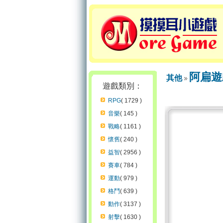
阿扁遊
其他
遊戲類別：
RPG
( 1729 )
音樂
( 145 )
戰略
( 1161 )
懷舊
( 240 )
益智
( 2956 )
賽車
( 784 )
運動
( 979 )
格鬥
( 639 )
動作
( 3137 )
射擊
( 1630 )