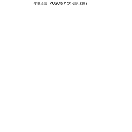
趣味欣賞--KUSO影片(惡搞陳水匾)