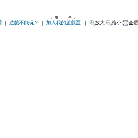
理
｜
遊戲不能玩？
｜
加入我的遊戲區
｜
放大
縮小
全