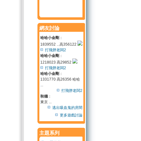
網友討論
哈哈小金剛
：
1839552 ...高356122
打飛胖老闆2
哈哈小金剛
：
1218023 高29852
打飛胖老闆2
哈哈小金剛
：
1331770 高26356 哈哈
...
打飛胖老闆2
秋穗
：
東京 ...
逃出吸血鬼的房間
更多遊戲討論
主題系列