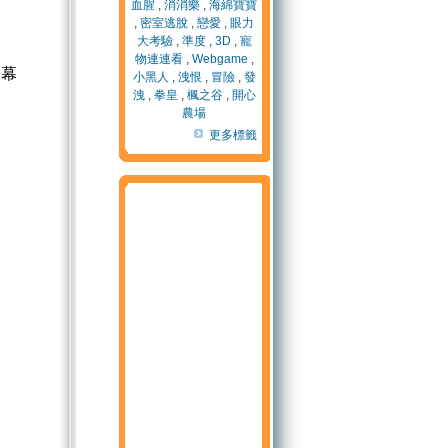
血腥
,
消消樂
,
海綿寶寶
,
密室逃脫
,
戀愛
,
眼力
大考驗
,
準度
,
3D
,
寵
物連連看
,
Webgame
,
螢幕
小黑人
,
洩恨
,
冒險
,
發
洩
,
拳皇
,
楓之谷
,
開心
農場
更多標籤