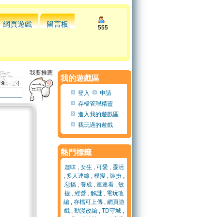
網頁遊戲
留言板
555
我要推薦
我的遊戲區
登入
申請
存檔管理精靈
進入我的遊戲區
我玩過的遊戲
熱門標籤
趣味
,
女生
,
可愛
,
靈活
,
多人連線
,
模擬
,
裝扮
,
惡搞
,
養成
,
連連看
,
敏
捷
,
經營
,
解謎
,
電玩改
編
,
存檔可上傳
,
網頁遊
戲
,
動漫改編
,
TD守城
,