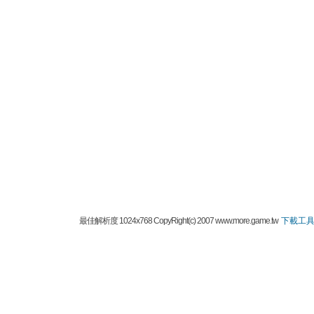
最佳解析度 1024x768 CopyRight(c) 2007 www.more.game.tw
下載工