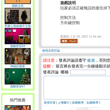
遊戲說明
殭屍去死
玩家必須正確無誤的接住掉
控制方法
方向鍵控制
荒廢公寓創殤中文版
星期四 三月 29, 2007 11:44 am
逃離密室68
檢視全部評論
請注意
：發表評論請遵守
板規
，否則
提醒
： 留言將在發表完一分鐘後顯示
神秘的廟會
發表評論 暱稱
逃離密室67
熱門推薦
表情符號
|
上傳圖片
(
抓圖教學
、
貼圖教學
)