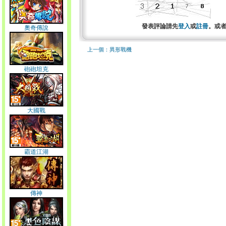
發表評論請先
登入
或
註冊
。或
奧奇傳說
上一個：異形戰機
砲砲坦克
大國戰
霸道江湖
傳神