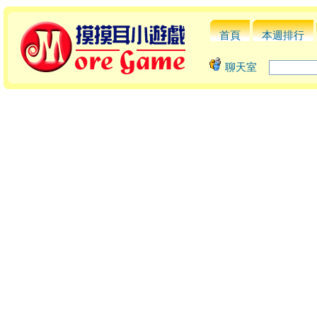
首頁
本週排行
聊天室