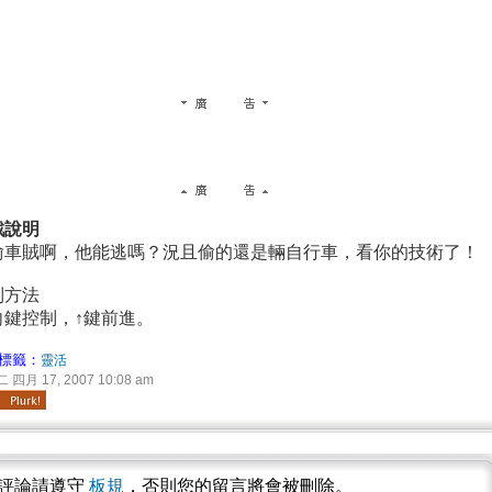
戲說明
偷車賊啊，他能逃嗎？況且偷的還是輛自行車，看你的技術了！
制方法
向鍵控制，↑鍵前進。
標籤：
靈活
四月 17, 2007 10:08 am
評論請遵守
板規
，否則您的留言將會被刪除。