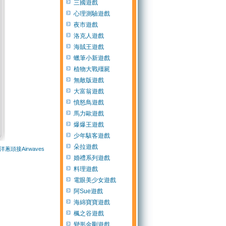
三國遊戲
心理測驗遊戲
夜市遊戲
洛克人遊戲
海賊王遊戲
蠟筆小新遊戲
植物大戰殭屍
無敵版遊戲
大富翁遊戲
憤怒鳥遊戲
馬力歐遊戲
爆爆王遊戲
少年駭客遊戲
朵拉遊戲
蔥頭接Airwaves
婚禮系列遊戲
料理遊戲
電眼美少女遊戲
阿Sue遊戲
海綿寶寶遊戲
楓之谷遊戲
變形金剛遊戲