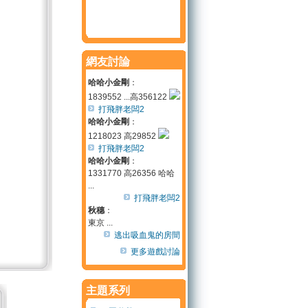
網友討論
哈哈小金剛
：
1839552 ...高356122
打飛胖老闆2
哈哈小金剛
：
1218023 高29852
打飛胖老闆2
哈哈小金剛
：
1331770 高26356 哈哈
...
打飛胖老闆2
秋穗
：
東京 ...
逃出吸血鬼的房間
更多遊戲討論
主題系列