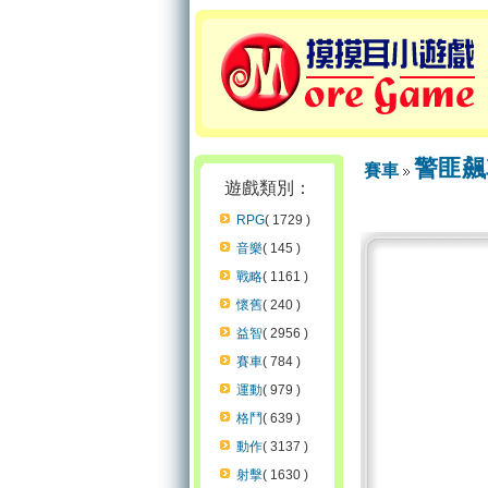
警匪飆
賽車
遊戲類別：
RPG
( 1729 )
音樂
( 145 )
戰略
( 1161 )
懷舊
( 240 )
益智
( 2956 )
賽車
( 784 )
運動
( 979 )
格鬥
( 639 )
動作
( 3137 )
射擊
( 1630 )