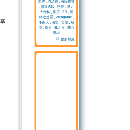
血腥
,
消消樂
,
海綿寶寶
,
密室逃脫
,
戀愛
,
眼力
大考驗
,
準度
,
3D
,
寵
物連連看
,
Webgame
,
螢幕
小黑人
,
洩恨
,
冒險
,
發
洩
,
拳皇
,
楓之谷
,
開心
農場
更多標籤