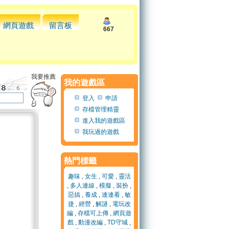
網頁遊戲
留言板
667
我要推薦
我的遊戲區
登入
申請
存檔管理精靈
進入我的遊戲區
我玩過的遊戲
熱門標籤
趣味
,
女生
,
可愛
,
靈活
,
多人連線
,
模擬
,
裝扮
,
惡搞
,
養成
,
連連看
,
敏
捷
,
經營
,
解謎
,
電玩改
編
,
存檔可上傳
,
網頁遊
戲
,
動漫改編
,
TD守城
,