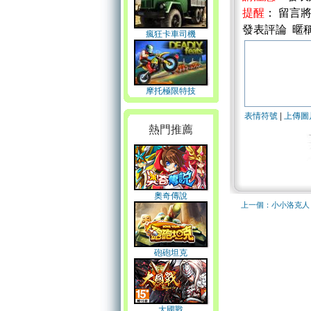
提醒
： 留言
發表評論 暱
瘋狂卡車司機
摩托極限特技
表情符號
|
上傳圖
熱門推薦
奧奇傳說
上一個：小小洛克人
砲砲坦克
大國戰