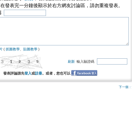
將在發表完一分鐘後顯示於右方網友討論區，請勿重複發表。
稱
片
(
抓圖教學
、
貼圖教學
)
刷新
輸入驗證碼
發表評論請先
登入
或
註冊
。或者，您也可以
下一個：洋