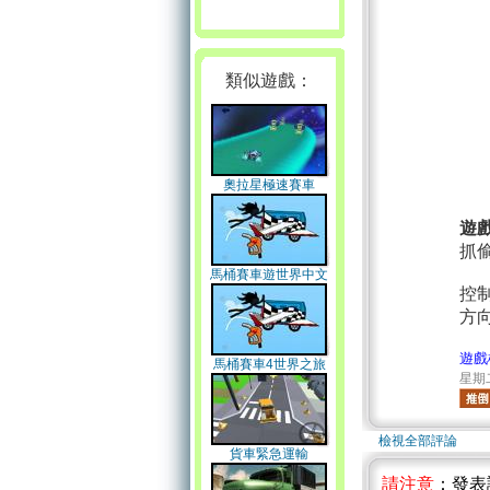
類似遊戲：
奧拉星極速賽車
遊
抓
馬桶賽車遊世界中文
無敵版
控
方
遊戲
馬桶賽車4世界之旅
星期二 
檢視全部評論
貨車緊急運輸
請注意
：發表