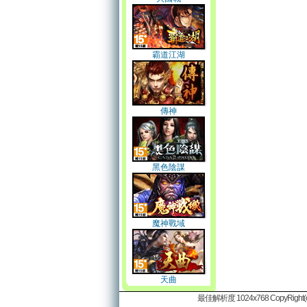
霸道江湖
傳神
黑色陰謀
魔神戰域
天曲
最佳解析度 1024x768 CopyRight(c)