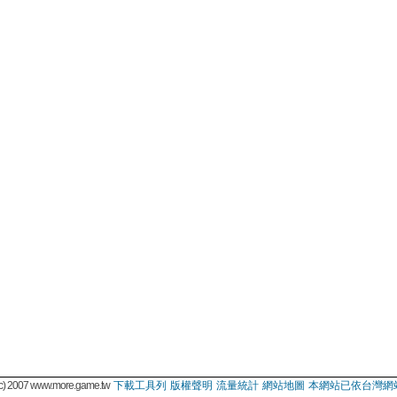
 2007 www.more.game.tw
下載工具列
版權聲明
流量統計
網站地圖
本網站已依台灣網