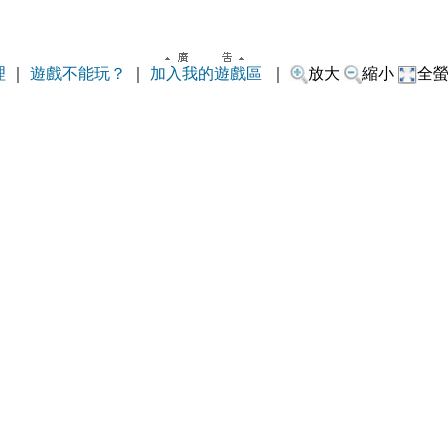
理
｜
遊戲不能玩？
｜
加入我的遊戲區
｜
放大
縮小
全