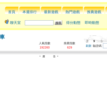
首頁
本週排行
最新遊戲
熱門遊戲
推薦遊戲
聊天室
得分動態
即時動態
車
人氣指數
推薦指數
刷新
驗證碼:
192260
629