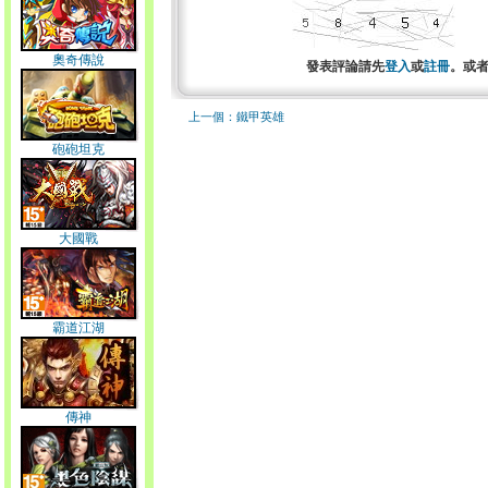
奧奇傳說
發表評論請先
登入
或
註冊
。或
上一個：鐵甲英雄
砲砲坦克
大國戰
霸道江湖
傳神