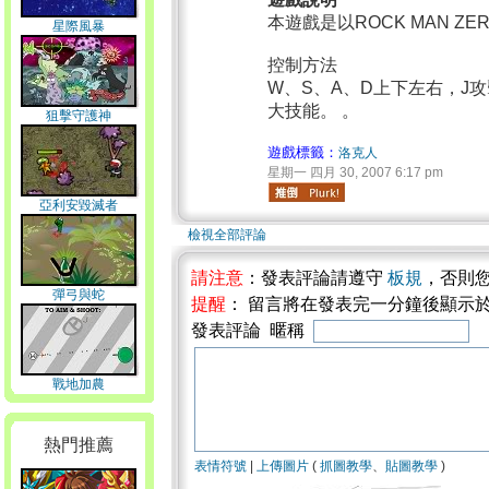
本遊戲是以ROCK MAN 
星際風暴
控制方法
W、S、A、D上下左右，J攻
大技能。 。
狙擊守護神
遊戲標籤：
洛克人
星期一 四月 30, 2007 6:17 pm
亞利安毀滅者
檢視全部評論
請注意
：發表評論請遵守
板規
，否則
彈弓與蛇
提醒
： 留言將在發表完一分鐘後顯示
發表評論 暱稱
戰地加農
熱門推薦
表情符號
|
上傳圖片
(
抓圖教學
、
貼圖教學
)