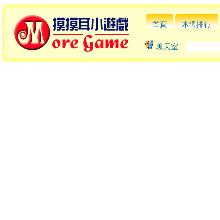
首頁
本週排行
聊天室