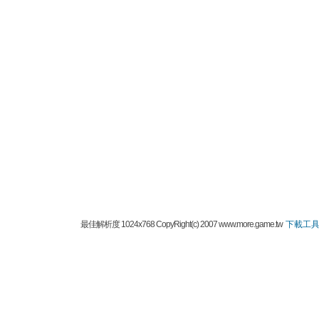
最佳解析度 1024x768 CopyRight(c) 2007 www.more.game.tw
下載工