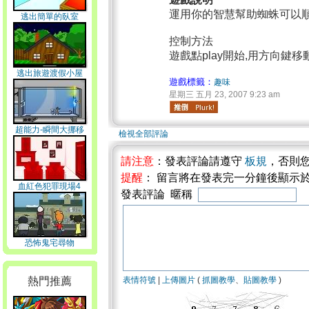
運用你的智慧幫助蜘蛛可以
逃出簡單的臥室
控制方法
遊戲點play開始,用方向鍵移
逃出旅遊渡假小屋
遊戲標籤：
趣味
星期三 五月 23, 2007 9:23 am
超能力-瞬間大挪移
檢視全部評論
請注意
：發表評論請遵守
板規
，否則
提醒
： 留言將在發表完一分鐘後顯示
血紅色犯罪現場4
發表評論 暱稱
恐怖鬼宅尋物
熱門推薦
表情符號
|
上傳圖片
(
抓圖教學
、
貼圖教學
)