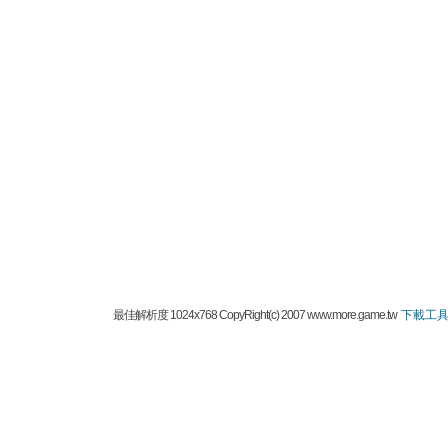
最佳解析度 1024x768 CopyRight(c) 2007 www.more.game.tw
下載工