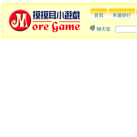
首頁
本週排行
聊天室