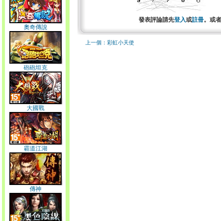
發表評論請先
登入
或
註冊
。或
奧奇傳說
上一個：彩虹小天使
砲砲坦克
大國戰
霸道江湖
傳神