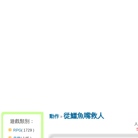
從鱷魚嘴救人
動作
遊戲類別：
RPG
( 1729 )