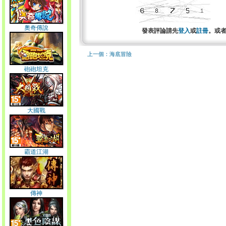
奧奇傳說
發表評論請先
登入
或
註冊
。或
上一個：海底冒險
砲砲坦克
大國戰
霸道江湖
傳神