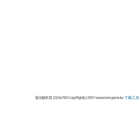
最佳解析度 1024x768 CopyRight(c) 2007 www.more.game.tw
下載工