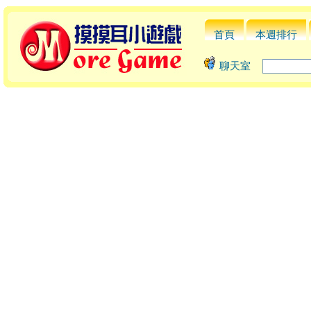
首頁
本週排行
聊天室