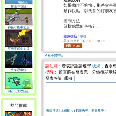
如果動作不夠快，那將會害
像素球冒險
動作快點，以免你的好朋友
控制方法
鼠標點擊紅色按鈕。
神像守衛中文版
遊戲標籤：
敏捷
星期四 五月 24, 2007 9:20 pm
英勇巫師中文版
檢視全部評論
請注意
：發表評論請遵守
板規
，否則
火柴忍者鏢
提醒
： 留言將在發表完一分鐘後顯示
發表評論 暱稱
初音公主歷險記
熱門推薦
表情符號
|
上傳圖片
(
抓圖教學
、
貼圖教學
)