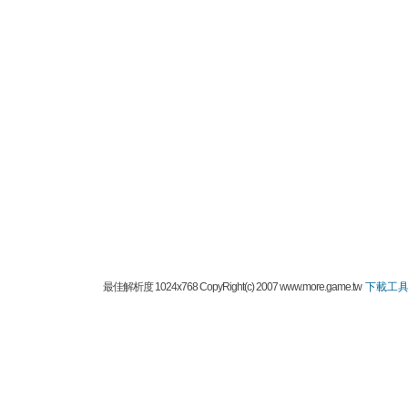
最佳解析度 1024x768 CopyRight(c) 2007 www.more.game.tw
下載工