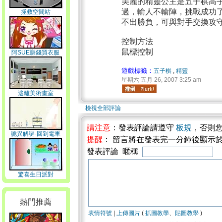
美麗的精靈公主是五子棋高
過，輸人不輸陣，挑戰成功了
拯救空間站
不出勝負，可與對手交換攻
控制方法
鼠標控制
阿SUE賺錢買衣服
遊戲標籤：
五子棋
,
精靈
星期六 五月 26, 2007 3:25 am
逃離美術畫室
檢視全部評論
請注意
：發表評論請遵守
板規
，否則
詭異解謎-回到電車
提醒
： 留言將在發表完一分鐘後顯示
發表評論 暱稱
驚喜生日派對
熱門推薦
表情符號
|
上傳圖片
(
抓圖教學
、
貼圖教學
)