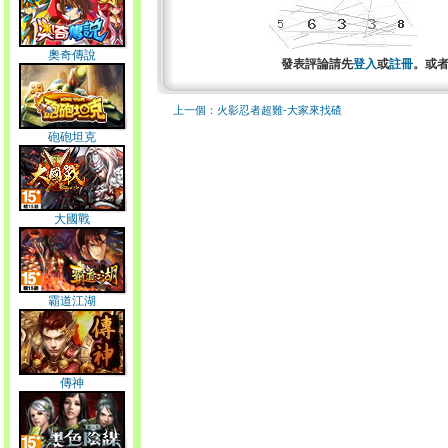
奧奇傳說
發表評論請先
登入
或
註冊
。或
上一個：火影忍者超難-大家來找碴
砲砲坦克
大國戰
霸道江湖
傳神