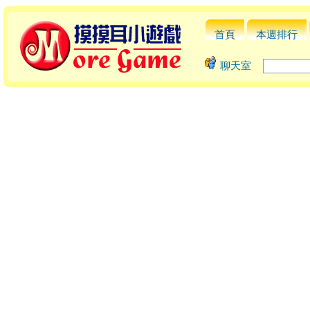
首頁
本週排行
聊天室