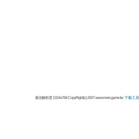
最佳解析度 1024x768 CopyRight(c) 2007 www.more.game.tw
下載工