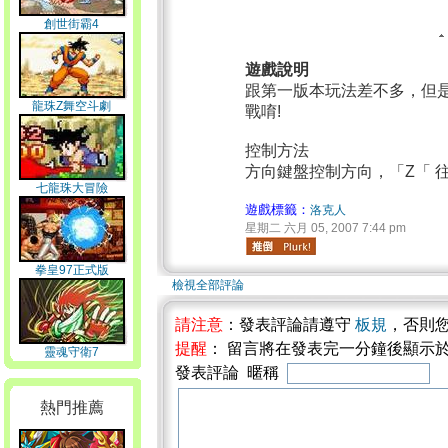
創世街霸4
遊戲說明
跟第一版本玩法差不多，但是
龍珠Z舞空斗劇
戰唷!
控制方法
方向鍵盤控制方向，「Z「 往
七龍珠大冒險
遊戲標籤：
洛克人
星期二 六月 05, 2007 7:44 pm
拳皇97正式版
檢視全部評論
請注意
：發表評論請遵守
板規
，否則
提醒
： 留言將在發表完一分鐘後顯示
靈魂守衛7
發表評論 暱稱
熱門推薦