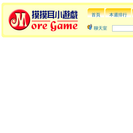
首頁
本週排行
聊天室