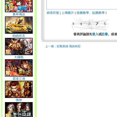
表情符號
|
上傳圖片
(
抓圖教學
、
貼圖教學
)
奧奇傳說
發表評論請先
登入
或
註冊
。或
砲砲坦克
上一個：抗戰英雄-我的村莊
大國戰
霸道江湖
傳神