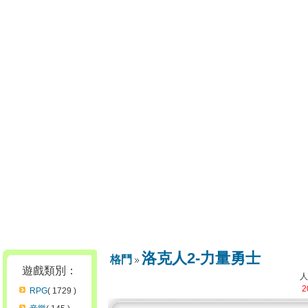
洛克人2-力量勇士
格鬥
遊戲類別：
2
RPG
( 1729 )